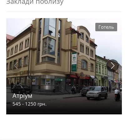
Заклади поблизу
Готель
Атріум
Пар
545 - 1250 грн.
350 -