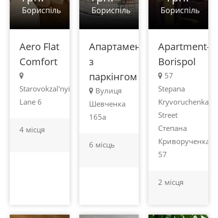
Бориспіль
Бориспіль
Бориспіль
Aero Flat
Апартаменти
Apartment-
Comfort
з
Borispol
паркінгом
57
Starovokzal'nyi
Stepana
Вулиця
Lane 6
Kryvoruchenka
Шевченка
Street
165а
Степана
4 місця
Криворученка
6 місць
57
2 місця