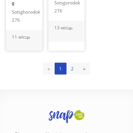
Sotsgorodok
276
Sotsghorodok
276
13 місць
11 місць
«
1
2
»