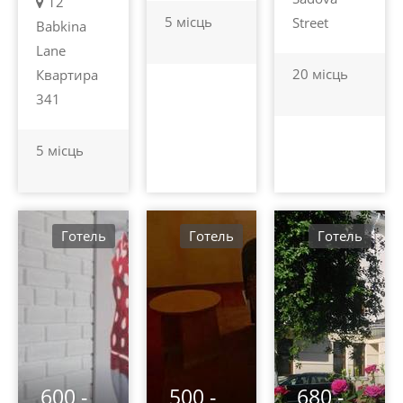
12
5 місць
Street
Babkina
Lane
20 місць
Квартира
341
5 місць
Готель
Готель
Готель
600 -
500 -
680 -