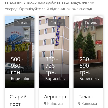
звідки ви, Snap.com.ua зробить ваш пошук легким.
Уперед! Організуйте свій відпочинок вже сьогодні!
Готель
Готель
Готель
500 -
330 -
230 -
950
726
590
грн.
грн.
грн.
Бориспіль
Бориспіль
Бориспіль
Старий
Аеропорт
Галант
порт
Київська
Київська