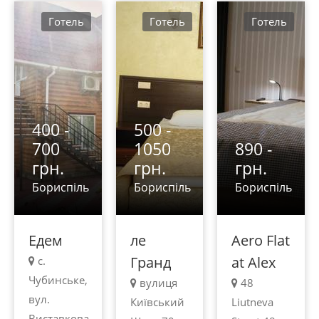
Готель
Готель
Готель
400 -
500 -
700
1050
890 -
грн.
грн.
грн.
Бориспіль
Бориспіль
Бориспіль
Едем
ле
Aero Flat
Гранд
at Alex
с.
Чубинське,
вулиця
48
вул.
Київський
Liutneva
Виставкова