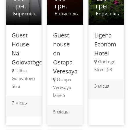
грн.
грн.
грн.
Бориспіль
Бориспіль
Бориспіль
Guest
Guest
Ligena
House
house
Econom
Na
on
Hotel
Golovatogo
Ostapa
Gorkogo
Street 53
Veresaya
Ulitsa
Golovatogo
Ostapa
3 місця
56 a
Veresaya
lane 5
7 місць
5 місць