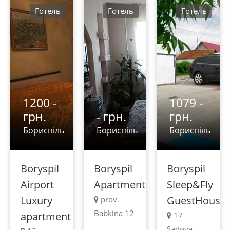
Готель
Готель
Готель
1200 -
1079 -
грн.
- грн.
грн.
Бориспіль
Бориспіль
Бориспіль
Boryspil
Boryspil
Boryspil
Airport
Apartments
Sleep&Fly
Luxury
GuestHouse
prov.
Babkina 12
apartment
17
Sadova