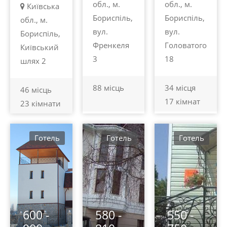
обл., м.
обл., м.
Київська
Бориспіль,
Бориспіль,
обл., м.
вул.
вул.
Бориспіль,
Френкеля
Головатого
Київський
3
18
шлях 2
88 місць
34 місця
46 місць
17 кімнат
23 кімнати
Готель
Готель
Готель
600 -
580 -
550 -