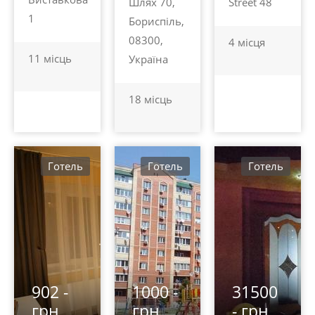
Шлях 70,
Street 48
1
Бориспіль,
08300,
4 місця
11 місць
Україна
18 місць
Готель
Готель
Готель
902 -
1000 -
31500
грн.
грн.
- грн.