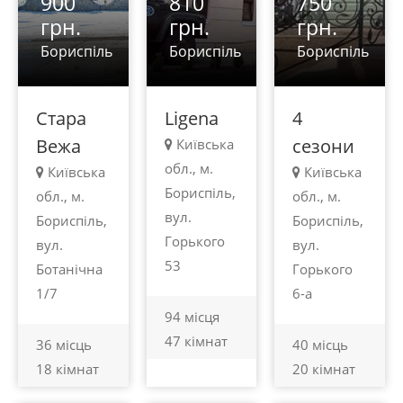
900
810
750
грн.
грн.
грн.
Бориспіль
Бориспіль
Бориспіль
Стара
Ligena
4
Вежа
сезони
Київська
обл., м.
Київська
Київська
Бориспіль,
обл., м.
обл., м.
вул.
Бориспіль,
Бориспіль,
Горького
вул.
вул.
53
Ботанічна
Горького
1/7
6-а
94 місця
47 кімнат
36 місць
40 місць
18 кімнат
20 кімнат