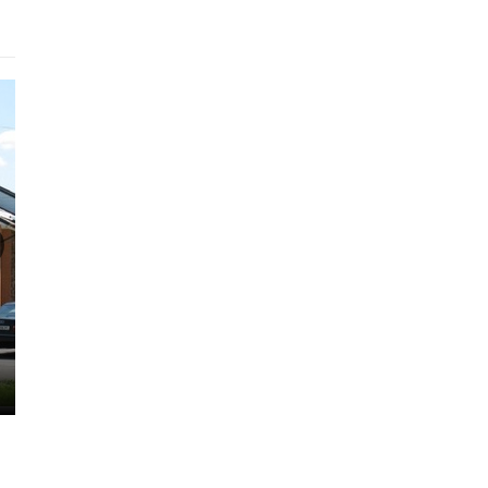
Готель
Аеропорт
Гала
330 - 726 грн.
230 - 