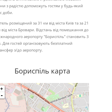
ни з радістю допоможуть гостям у будь-який
с доби.
тель розміщений за 31 км від міста Київ та за 21
 від міста Бровари. Відстань від помешкання до
жнародного аеропорту "Бориспіль" становить 3
. Для гостей організовують безплатний
ансфер з/до аеропорту.
Бориспіль карта
+
-