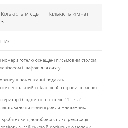
Кількість місць
Кількість кімнат
3
пис
і номери готелю оснащені письмовим столом,
левізором і шафою для одягу.
оранку в помешканні подають
нтинентальний сніданок або страви по меню.
 території бюджетного готелю "Лігена"
лаштовано дитячий ігровий майданчик.
івробітники цілодобової стійки реєстрації
лодіють англійською й російською мовами.