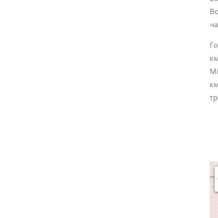
Во
ча
Го
км
Мі
км
тр