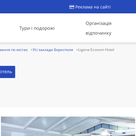
Реклама на сайті
Організація
Тури і подорожі
відпочинку
ання по містах
Усі заклади Борисполя
Ligena Econom Hotel
отель