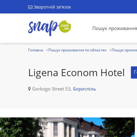
Зворотній зв'язок
Пошук проживання
Головна
Пошук проживання по областях
Пошук прожив
Ligena Econom Hotel
Г
Gorkogo Street 53,
Бориспіль