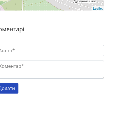
Leaflet
оментарі