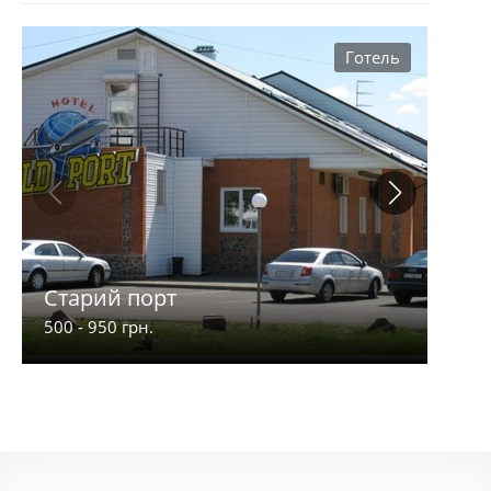
Готель
Старий порт
Аер
500 - 950 грн.
330 -