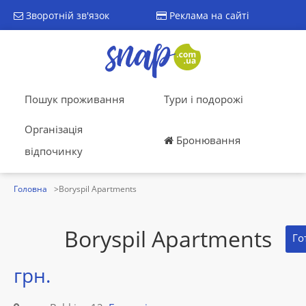
Зворотній зв'язок
Реклама на сайті
Пошук проживання
Тури і подорожі
Організація
Бронювання
відпочинку
Головна
Boryspil Apartments
Boryspil Apartments
Го
грн.