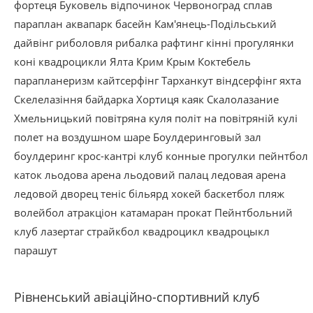
фортеця
Буковель
відпочинок
Червоноград
сплав
параплан
аквапарк
басейн
Кам'янець-Подільський
дайвінг
риболовля
рибалка
рафтинг
кінні прогулянки
коні
квадроцикли
Ялта
Крим
Крым
Коктебель
парапланеризм
кайтсерфінг
Тарханкут
віндсерфінг
яхта
Скелелазіння
байдарка
Хортиця
каяк
Скалолазание
Хмельницький
повітряна куля
політ на повітряній кулі
полет на воздушном шаре
Боулдеринговый зал
боулдеринг
крос-кантрі
клуб
конные прогулки
пейнтбол
каток
льодова арена
льодовий палац
ледовая арена
ледовой дворец
теніс
більярд
хокей
баскетбол
пляж
волейбол
атракціон
катамаран
прокат
Пейнтбольний
клуб
лазертаг
страйкбол
квадроцикл
квадроцыкл
парашут
Рівненський авіаційно-спортивний клуб