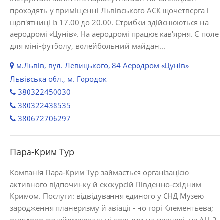
проходять у приміщенні Львівського АСК щочетверга і
щоп'ятниці із 17.00 до 20.00. Стрибки здійснюються на
аеродромі «Цунів». На аеродромі працює кав'ярня. Є поле
для міні-футболу, волейбольний майдан...
м.Львів, вул. Левицького, 84 Аеродром «Цунів»
Львівська обл., м. Городок
380322450030
380322438535
380672706297
Пара-Крим Тур
Компанія Пара-Крим Тур займається організацією
активного відпочинку й екскурсій Південно-східним
Кримом. Послуги: відвідування єдиного у СНД Музею
зародження планеризму й авіації - но горі Клементьева;
оглядово-ознайомлювальні польоти на планері, на АН-2,