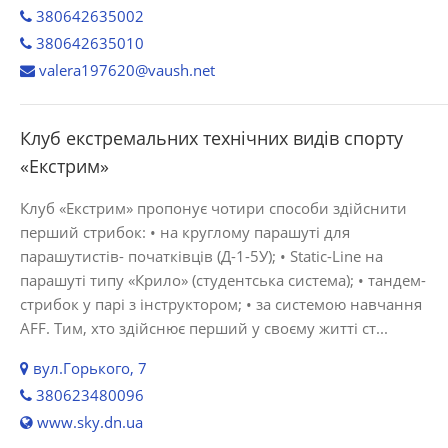
380642635002
380642635010
valera197620@vaush.net
Клуб екстремальних технічних видів спорту
«Екстрим»
Клуб «Екстрим» пропонує чотири способи здійснити
перший стрибок: • на круглому парашуті для
парашутистів- початківців (Д-1-5У); • Static-Line на
парашуті типу «Крило» (студентська система); • тандем-
стрибок у парі з інструктором; • за системою навчання
AFF. Тим, хто здійснює перший у своєму житті ст...
вул.Горького, 7
380623480096
www.sky.dn.ua