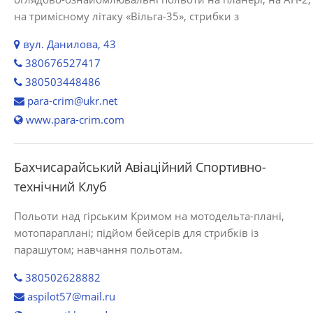
на тримісному літаку «Вільга-35», стрибки з
вул. Данилова, 43
380676527417
380503448486
para-crim@ukr.net
www.para-crim.com
Бахчисарайський Авіаційний Спортивно-
технічний Клуб
Польоти над гірським Кримом на мотодельта-плані,
мотопараплані; підйом бейсерів для стрибків із
парашутом; навчання польотам.
380502628882
aspilot57@mail.ru