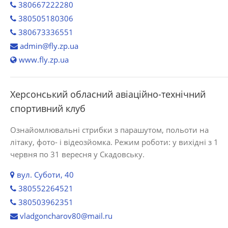
380667222280
380505180306
380673336551
admin@fly.zp.ua
www.fly.zp.ua
Херсонський обласний авіаційно-технічний
спортивний клуб
Ознайомлювальні стрибки з парашутом, польоти на
літаку, фото- і відеозйомка. Режим роботи: у вихідні з 1
червня по 31 вересня у Скадовську.
вул. Суботи, 40
380552264521
380503962351
vladgoncharov80@mail.ru