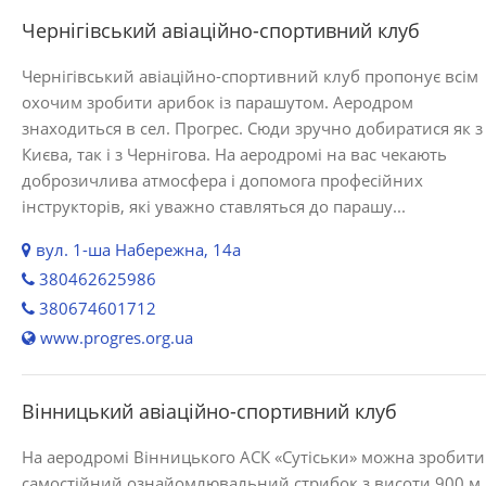
Чернігівський авіаційно-спортивний клуб
Чернігівський авіаційно-спортивний клуб пропонує всім
охочим зробити арибок із парашутом. Аеродром
знаходиться в сел. Прогрес. Сюди зручно добиратися як з
Києва, так і з Чернігова. На аеродромі на вас чекають
доброзичлива атмосфера і допомога професійних
інструкторів, які уважно ставляться до парашу...
вул. 1-ша Набережна, 14а
380462625986
380674601712
www.progres.org.ua
Вінницький авіаційно-спортивний клуб
На аеродромі Вінницького АСК «Сутіськи» можна зробити
самостійний ознайомлювальний стрибок з висоти 900 м