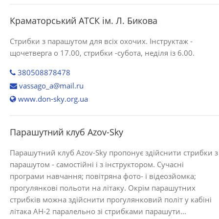
Краматорський АТСК ім. Л. Бикова
Стрибки з парашутом для всіх охочих. Інструктаж -
щочетверга о 17.00, стрибки -субота, неділя із 6.00.
380508878478
vassago_a@mail.ru
www.don-sky.org.ua
Парашутний клуб Azov-Sky
Парашутний клуб Azov-Sky пропонує здійснити стрибки з
парашутом - самостійні і з інструктором. Сучасні
програми навчання; повітряна фото- і відеозйомка;
прогулянкові польоти на літаку. Окрім парашутних
стрибків можна здійснити прогулянковий політ у кабіні
літака АН-2 паралельно зі стрибками парашути...