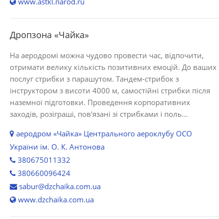
www.astkl.narod.ru
Дропзона «Чайка»
На аеродромі можна чудово провести час, відпочити,
отримати велику кількість позитивних емоцій. До ваших
послуг стрибки з парашутом. Тандем-стрибок з
інструктором з висоти 4000 м, самостійні стрибки після
наземної підготовки. Проведення корпоративних
заходів, розіграші, пов'язані зі стрибками і поль...
аеродром «Чайка» Центрального аероклубу ОСО
України ім. О. К. Антонова
380675011332
380660096424
sabur@dzchaika.com.ua
www.dzchaika.com.ua