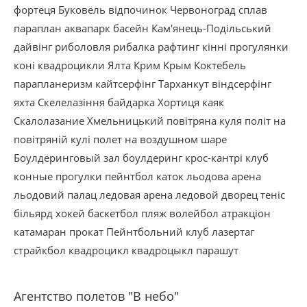
фортеця
Буковель
відпочинок
Червоноград
сплав
параплан
аквапарк
басейн
Кам'янець-Подільський
дайвінг
риболовля
рибалка
рафтинг
кінні прогулянки
коні
квадроцикли
Ялта
Крим
Крым
Коктебель
парапланеризм
кайтсерфінг
Тарханкут
віндсерфінг
яхта
Скелелазіння
байдарка
Хортиця
каяк
Скалолазание
Хмельницький
повітряна куля
політ на
повітряній кулі
полет на воздушном шаре
Боулдеринговый зал
боулдеринг
крос-кантрі
клуб
конные прогулки
пейнтбол
каток
льодова арена
льодовий палац
ледовая арена
ледовой дворец
теніс
більярд
хокей
баскетбол
пляж
волейбол
атракціон
катамаран
прокат
Пейнтбольний клуб
лазертаг
страйкбол
квадроцикл
квадроцыкл
парашут
Агентство полетов "В небо"