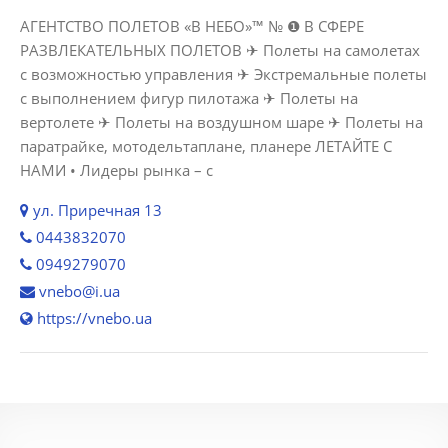
АГЕНТСТВО ПОЛЕТОВ «В НЕБО»™ № ❶ В СФЕРЕ
РАЗВЛЕКАТЕЛЬНЫХ ПОЛЕТОВ ✈ Полеты на самолетах
с возможностью управления ✈ Экстремальные полеты
с выполнением фигур пилотажа ✈ Полеты на
вертолете ✈ Полеты на воздушном шаре ✈ Полеты на
паратрайке, мотодельтаплане, планере ЛЕТАЙТЕ С
НАМИ • Лидеры рынка – с
ул. Приречная 13
0443832070
0949279070
vnebo@i.ua
https://vnebo.ua