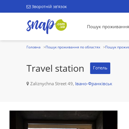
Зворотній зв'язок
Пошук проживання
Головна
Пошук проживання по областях
Пошук прожив
Travel station
Готель
Zaliznychna Street 49,
Івано-Франківськ