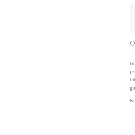
О
Gu
pr
to
gu
Iv