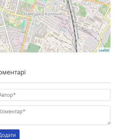
Leaflet
оментарі