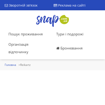
Зворотній зв'язок
Реклама на сайті
Пошук проживання
Тури і подорожі
Організація
Бронювання
відпочинку
Головна
Reikartz