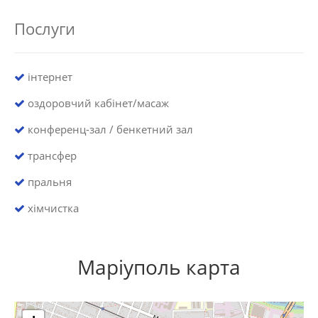
Послуги
інтернет
оздоровчий кабінет/масаж
конференц-зал / бенкетний зал
трансфер
пральня
хімчистка
Маріуполь карта