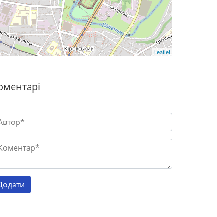
Leaflet
оментарі