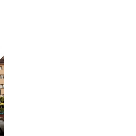
Готель
Піщанка
Reik
200 - 800 грн.
800 - 