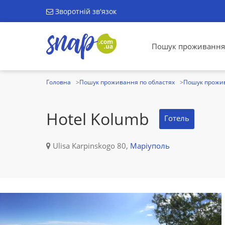
Зворотній зв'язок
Пошук проживання
Головна
Пошук проживання по областях
Пошук прожив
Hotel Kolumb
Готель
Ulisa Karpinskogo 80,
Маріуполь