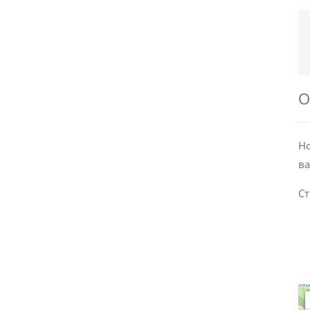
О
Но
ва
Ст