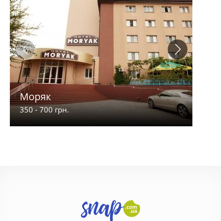
Моряк
Піщ
350 - 700 грн.
200 -