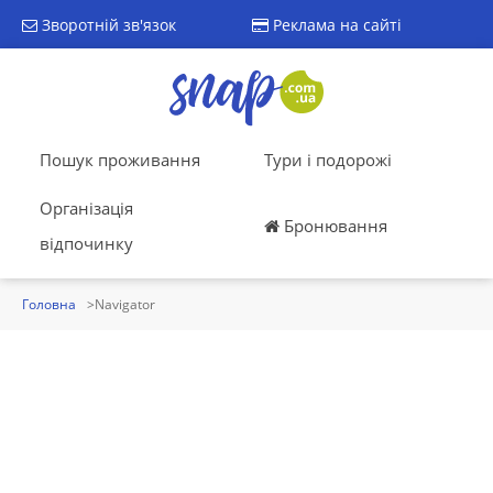
Зворотній зв'язок
Реклама на сайті
Пошук проживання
Тури і подорожі
Організація
Бронювання
відпочинку
Головна
Navigator