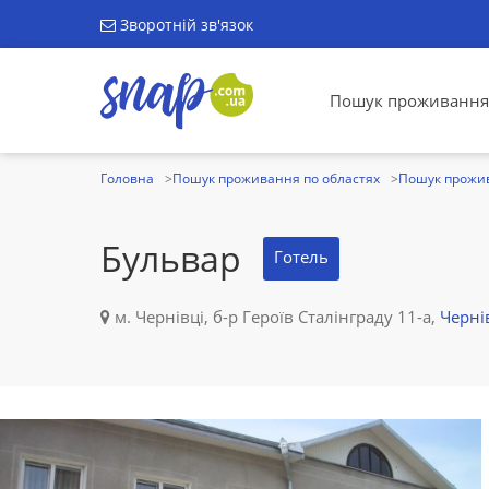
Зворотній зв'язок
Пошук проживання
Головна
Пошук проживання по областях
Пошук прожив
Бульвар
Готель
м. Чернівці, б-р Героїв Сталінграду 11-а,
Черні