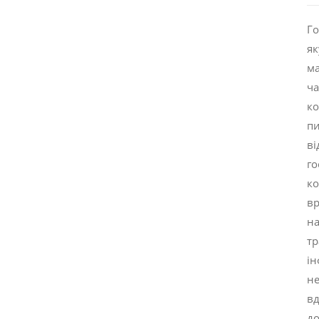
Го
як
ма
ча
ко
пи
ві
го
ко
вр
на
тр
ін
не
вд
до