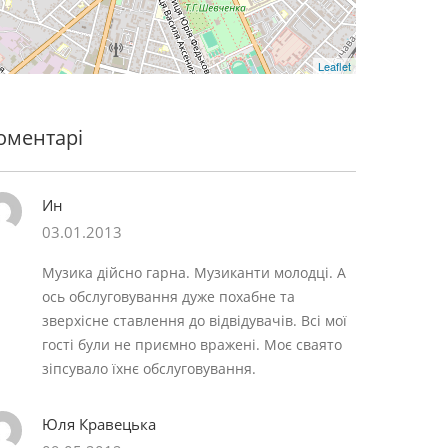
Leaflet
оментарі
Ин
03.01.2013
Музика дійсно гарна. Музиканти молодці. А
ось обслуговування дуже похабне та
зверхісне ставлення до відвідувачів. Всі мої
гості були не приємно вражені. Моє сваято
зіпсувало їхнє обслуговування.
Юля Кравецька