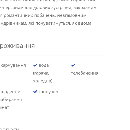
P-персонам для ділових зустрічей, закоханим
ля романтичних побачень, невгамовним
ндрівникам, які почуватимуться, як вдома.
роживання
харчування
вода
(гаряча,
телебачення
холодна)
щоденне
санвузол
рибирання
мнат
озваги