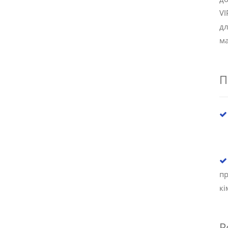
VI
д
ма
П
п
кі
Р