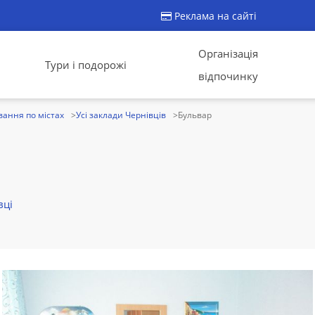
Реклама на сайті
Організація
Тури і подорожі
відпочинку
ання по містах
Усі заклади Чернівців
Бульвар
вці