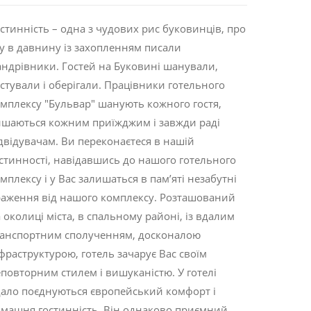
стинність – одна з чудових рис буковинців, про
у в давнину із захопленням писали
ндрівники. Гостей на Буковині шанували,
стували і оберігали. Працівники готельного
мплексу "Бульвар" шанують кожного гостя,
шаються кожним приїжджим і завжди раді
двідувачам. Ви переконаєтеся в нашій
стинності, навідавшись до нашого готельного
мплексу і у Вас залишаться в пам’яті незабутні
аження від нашого комплексу. Розташований
 околиці міста, в спальному районі, із вдалим
анспортним сполученням, досконалою
фраструктурою, готель зачарує Вас своїм
повторним стилем і вишуканістю. У готелі
ало поєднуються європейський комфорт і
машня гостинність. Він однаково приємний