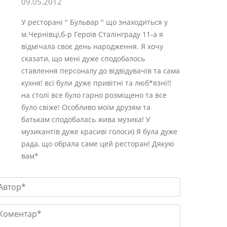
09.05.2012
У ресторані " Бульвар " що знаходиться у
м.Чернівці,б-р Героїв Сталінграду 11-а я
відмічала своє день народження. Я хочу
сказати, що мені дуже сподобалось
ставлення персоналу до відвідувачів та сама
кухня! всі були дуже привітні та люб*язні!!
на столі все було гарно розміщено та все
було свіже! Особливо моїм друзям та
батькам сподобалась жива музика! У
музикантів дуже красиві голоси) Я була дуже
рада, що обрала саме цей ресторан! Дякую
вам*