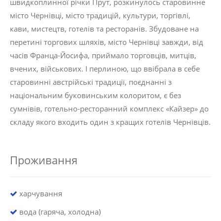
швидкоплинної річки Прут, розкинулось старовинне
місто Чернівці, місто традицій, культури, торгівлі,
кави, мистецтв, готелів та ресторанів. Збудоване на
перетині торгових шляхів, місто Чернівці завжди, від
часів Франца-Йосифа, приймало торговців, митців,
вчених, військових. І перлиною, що ввібрала в себе
старовинні австрійські традиції, поєднанні з
національним буковинським колоритом, є без
сумнівів, готельно-ресторанний комплекс «Кайзер» до
складу якого входить один з кращих готелів Чернівців.
Проживання
харчування
вода (гаряча, холодна)