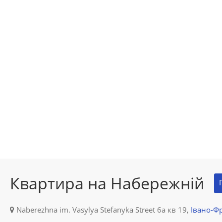
Квартира на Набережній
Naberezhna im. Vasylya Stefanyka Street 6а кв 19,
Івано-Ф