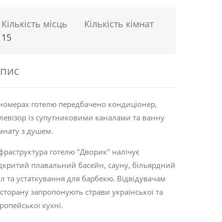
Кількість місць
Кількість кімнат
15
пис
номерах готелю передбачено кондиціонер,
левізор із супутниковими каналами та ванну
мнату з душем.
фраструктура готелю "Дворик" налічує
дкритий плавальний басейн, сауну, більярдний
іл та устаткування для барбекю. Відвідувачам
сторану запропонують страви української та
ропейської кухні.