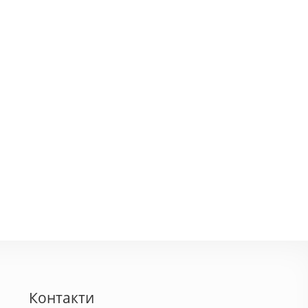
ьвар
Кайзер
300 грн.
300 - 600 грн.
Контакти