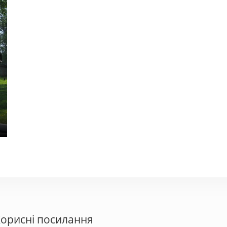
Андінна
Бул
500 - 800 грн.
200 - 
орисні посилання