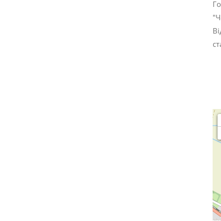
Го
"Ч
Ві
ст