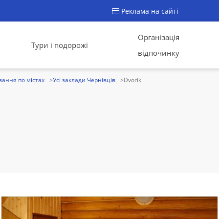
Реклама на сайті
Організація
Тури і подорожі
відпочинку
ання по містах
Усі заклади Чернівців
Dvorik