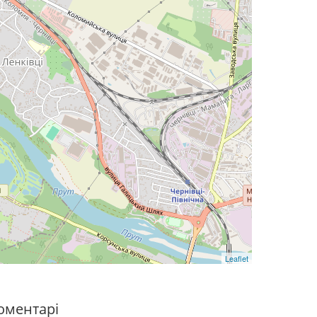
Leaflet
оментарі