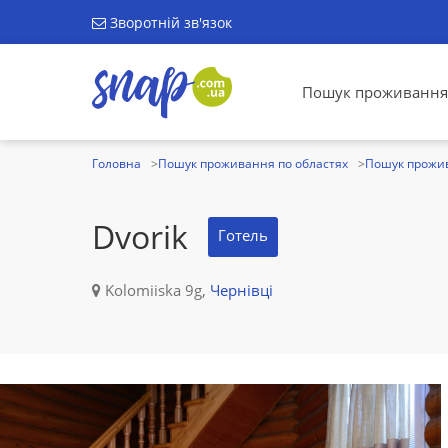
Зворотній зв'язок
Пошук проживання
Головна
Пошук проживання по областях
Пошук прожив
Dvorik
Готель
Kolomiiska 9g,
Чернівці