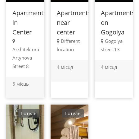
Apartments
Apartments
Apartments
in
near
on
Center
center
Gogolya
Different
Gogolya
Arkhitektora
location
street 13
Artynova
Street 8
4 місця
4 місця
6 місць
Готель
Готель