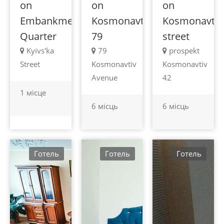
on
on
on
Embankment
Kosmonavtiv
Kosmonavtiv
Quarter
79
street
Kyivs'ka
79
prospekt
Street
Kosmonavtiv
Kosmonavtiv
Avenue
42
1 місце
6 місць
6 місць
Готель
Готель
Готель