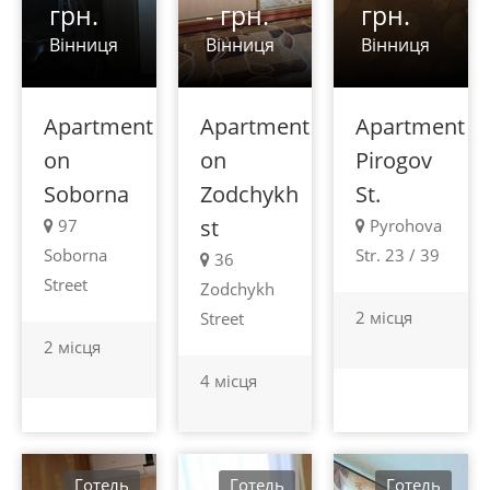
грн.
- грн.
грн.
Вінниця
Вінниця
Вінниця
Apartment
Apartment
Apartment
on
on
Pirogov
Soborna
Zodchykh
St.
st
97
Pyrohova
Soborna
Str. 23 / 39
36
Street
Zodchykh
2 місця
Street
2 місця
4 місця
Готель
Готель
Готель