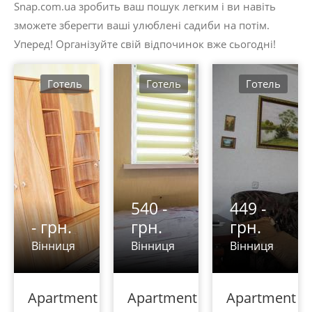
Snap.com.ua зробить ваш пошук легким і ви навіть
зможете зберегти ваші улюблені садиби на потім.
Уперед! Організуйте свій відпочинок вже сьогодні!
Готель
Готель
Готель
540 -
449 -
- грн.
грн.
грн.
Вінниця
Вінниця
Вінниця
Apartment
Apartment
Apartment