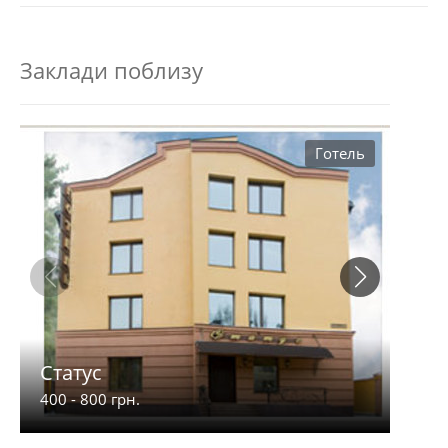
Заклади поблизу
Готель
Статус
Вер
400 - 800 грн.
350 -