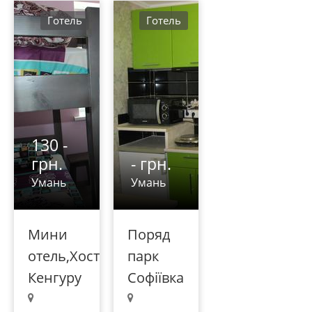
Готель
Готель
130 -
грн.
- грн.
Умань
Умань
Мини
Поряд
отель,Хостел
парк
Кенгуру
Софіївка