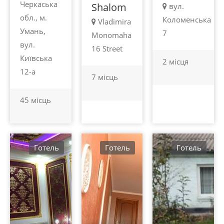
Черкаська
Shalom
вул.
обл., м.
Коломенська
Vladimira
Умань,
7
Monomaha
вул.
16 Street
Київська
2 місця
12-а
7 місць
45 місць
Готель
Готель
Готель