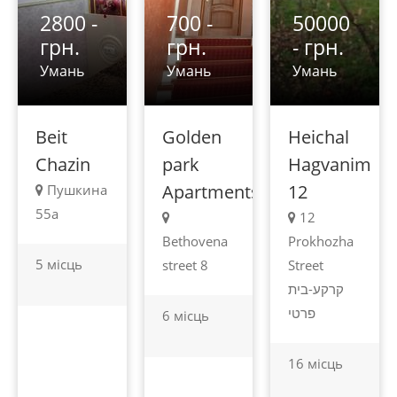
2800 -
700 -
50000
грн.
грн.
- грн.
Умань
Умань
Умань
Beit
Golden
Heichal
Chazin
park
Hagvanim
Apartments
12
Пушкина
55a
12
Bethovena
Prokhozha
5 місць
street 8
Street
קרקע-בית
פרטי
6 місць
16 місць