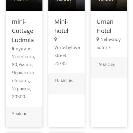
mini-
Mini-
Uman
Cottage
hotel
Hotel
Ludmila
Nebesnoy
Voroshylova
Sotni 7
вулиця
Street
Успенська,
25/35
19 місць
80,Умань,
Черкаська
10 місць
область,
Украина,
20300
3 місця