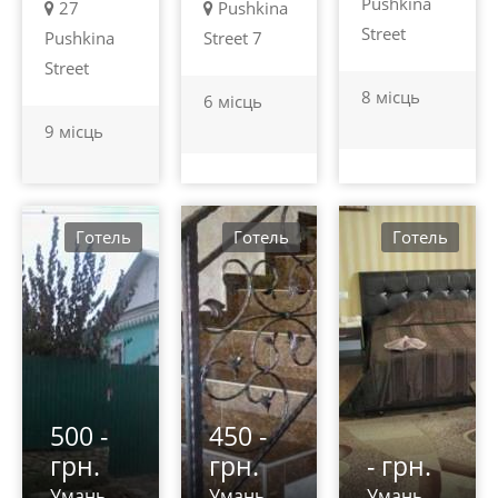
Pushkina
27
Pushkina
Street
Pushkina
Street 7
Street
8 місць
6 місць
9 місць
Готель
Готель
Готель
500 -
450 -
грн.
грн.
- грн.
Умань
Умань
Умань