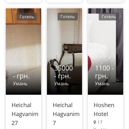
Готель
Готель
Готель
35000
1100 -
- грн.
- грн.
грн.
Умань
Умань
Умань
Heichal
Heichal
Hoshen
Hagvanim
Hagvanim
Hotel
27
7
17