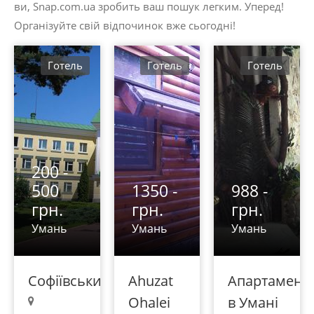
ви, Snap.com.ua зробить ваш пошук легким. Уперед!
Організуйте свій відпочинок вже сьогодні!
Готель
Готель
Готель
200 -
500
1350 -
988 -
грн.
грн.
грн.
Умань
Умань
Умань
Софіївський
Ahuzat
Апартамент
Ohalei
в Умані