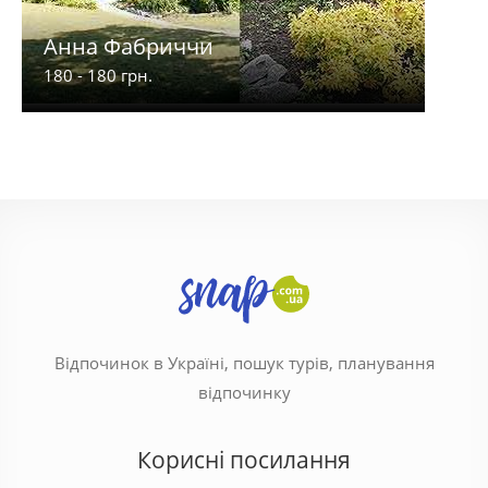
Анна Фабриччи
Соф
180 - 180 грн.
200 -
Відпочинок в Україні, пошук турів, планування
відпочинку
Корисні посилання