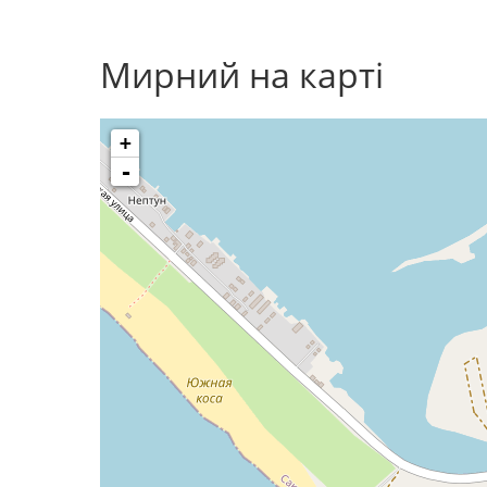
Мирний на карті
+
-