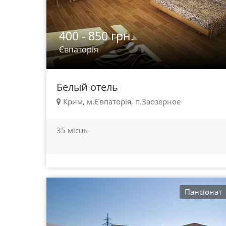
400 - 850 грн.
Євпаторія
Белый отель
Крим, м.Євпаторія, п.Заозерное
35 місць
Пансіонат