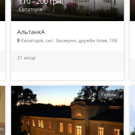
110 - 200 грн.
Євпаторія
АльтанкА
Євпаторія, смт. Заозерне, дружби Алея, 106
21 місце
Готель