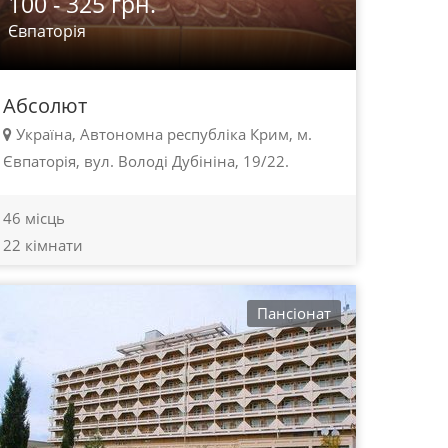
100 - 325 грн.
Євпаторія
Абсолют
Україна, Автономна республіка Крим, м.
Євпаторія, вул. Володі Дубініна, 19/22.
46 місць
22 кімнати
Пансіонат