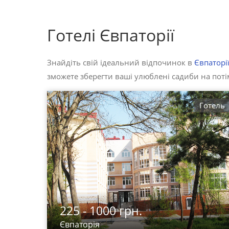
Готелі Євпаторії
Знайдіть свій ідеальний відпочинок в
Євпаторі
зможете зберегти ваші улюблені садиби на потім
Готель
225 - 1000 грн.
Євпаторія