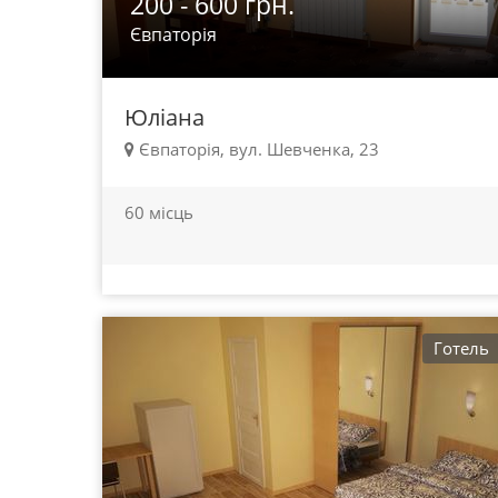
200 - 600 грн.
Євпаторія
Юліана
Євпаторія, вул. Шевченка, 23
60 місць
Готель