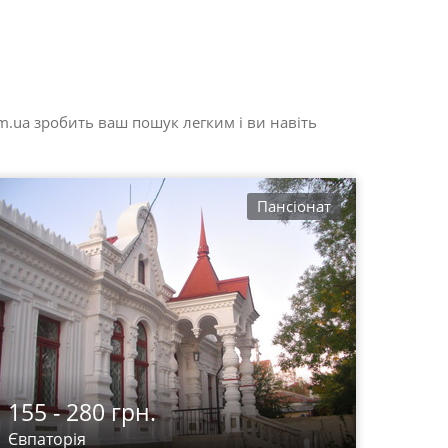
m.ua зробить ваш пошук легким і ви навіть
Пансіонат
155 - 280 грн.
Євпаторія