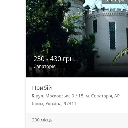
230 - 430 грн.
Євпаторія
Прибій
вул. Московська 9 / 15, м. Євпаторія, АР
Крим, Україна, 97411
230 місць