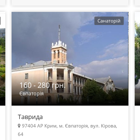
Санаторій
160 - 280 грн.
Євпаторія
Таврида
97404 АР Крим, м. Євпаторія, вул. Кірова,
64