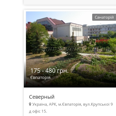
Санаторій
175 - 480 грн.
Євпаторія
Северный
Україна, АРК, м.Євпаторія, вул.Крупської 9
д офіс 15.