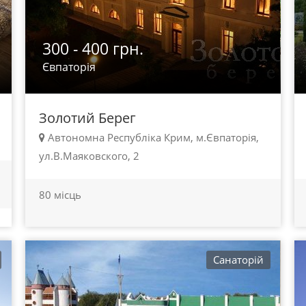
300 - 400 грн.
Євпаторія
Золотий Берег
Автономна Республіка Крим, м.Євпаторія,
ул.В.Маяковского, 2
80 місць
Санаторій