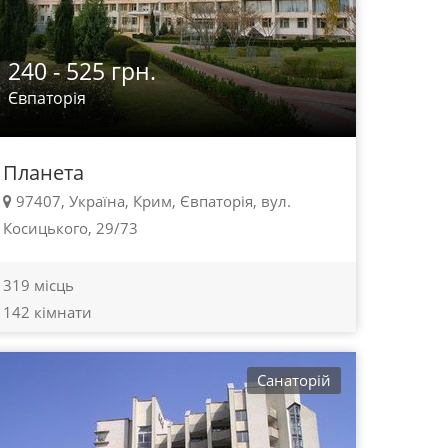
240 - 525 грн.
Євпаторія
Планета
97407, Україна, Крим, Євпаторія, вул.
Косицького, 29/73
319 місць
142 кімнати
Санаторій