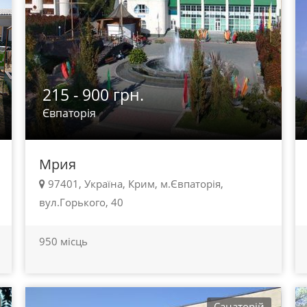
215 - 900 грн.
Євпаторія
Мрия
97401, Україна, Крим, м.Євпаторія,
вул.Горького, 40
950 місць
Санаторій