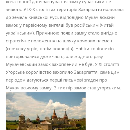
хоча точної дати заснування замку сучасники не
знають. У ІХ-Х століттях територія Закарпаття належала
до земель Київської Русі, відповідно Мукачівський
замок у первісному вигляді був російським (читай
українським). Причиною появи замку стало вигідне
стратегічне положення на шляху кочових племен
(спочатку угрів, потім половців). Набіги кочівників
повторювалися дуже часто, але жодного разу
Мукачевський замок захоплений не був. У ХІ столітті
Угорське королівство захопило Закарпаття, саме цим
періодом датуються перші письмові згадки про
Мукачівському замку. З тих пір замок став угорським.