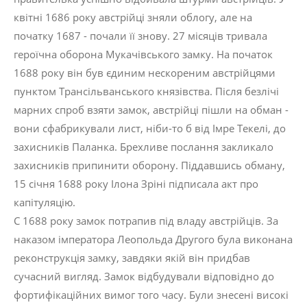
квітні 1686 року австрійці зняли облогу, але на
початку 1687 - почали її знову. 27 місяців тривала
героїчна оборона Мукачівського замку. На початок
1688 року він був єдиним нескореним австрійцями
пунктом Трансільванського князівства. Після безлічі
марних спроб взяти замок, австрійці пішли на обман -
вони сфабрикували лист, ніби-то б від Імре Текелі, до
захисників Паланка. Брехливе послання закликало
захисників припинити оборону. Піддавшись обману,
15 січня 1688 року Ілона Зріні підписала акт про
капітуляцію.
С 1688 року замок потрапив під владу австрійців. За
наказом імператора Леопольда Другого була виконана
реконструкція замку, завдяки якій він придбав
сучасний вигляд. Замок відбудували відповідно до
фортифікаційних вимог того часу. Були знесені високі