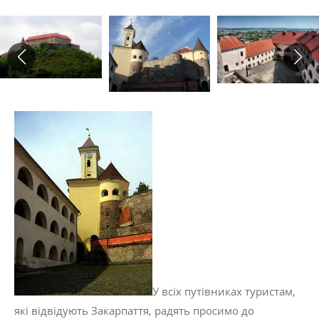
У всіх путівниках туристам,
які відвідують Закарпаття, радять просимо до