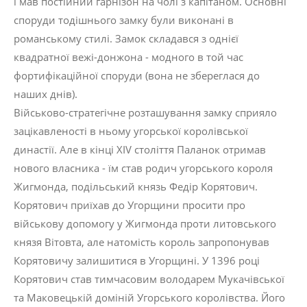
і мав постійний гарнізон на чолі з капітаном. Основні
споруди тодішнього замку були виконані в
романському стилі. Замок складався з однієї
квадратної вежі-донжона - модного в той час
фортифікаційної споруди (вона не збереглася до
наших днів).
Військово-стратегічне розташування замку сприяло
зацікавленості в ньому угорської королівської
династії. Але в кінці ХIV століття Паланок отримав
нового власника - їм став родич угорського короля
Жигмонда, подільський князь Федір Корятович.
Корятович приїхав до Угорщини просити про
військову допомогу у Жигмонда проти литовського
князя Вітовта, але натомість король запропонував
Корятовичу залишитися в Угорщині. У 1396 році
Корятович став тимчасовим володарем Мукачівської
та Маковецькій доміній Угорського королівства. Його