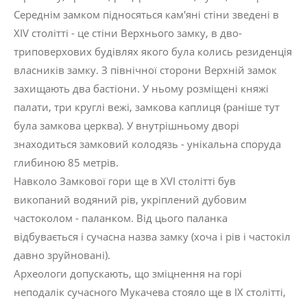
Середнім замком підносяться кам'яні стіни зведені в
ХІV столітті - це стіни Верхнього замку, в дво-
триповерхових будівлях якого була колись резиденція
власників замку. З північної сторони Верхній замок
захищають два бастіони. У ньому розміщені княжі
палати, три круглі вежі, замкова каплиця (раніше тут
була замкова церква). У внутрішньому дворі
знаходиться замковий колодязь - унікальна споруда
глибиною 85 метрів.
Навколо Замкової гори ще в XVI столітті був
викопаний водяний рів, укріплений дубовим
частоколом - паланком. Від цього паланка
відбувається і сучасна назва замку (хоча і рів і частокіл
давно зруйновані).
Археологи допускають, що зміцнення на горі
неподалік сучасного Мукачева стояло ще в ІХ столітті,