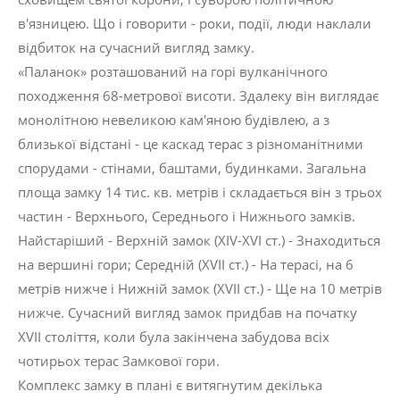
в'язницею. Що і говорити - роки, події, люди наклали
відбиток на сучасний вигляд замку.
«Паланок» розташований на горі вулканічного
походження 68-метрової висоти. Здалеку він виглядає
монолітною невеликою кам'яною будівлею, а з
близької відстані - це каскад терас з різноманітними
спорудами - стінами, баштами, будинками. Загальна
площа замку 14 тис. кв. метрів і складається він з трьох
частин - Верхнього, Середнього і Нижнього замків.
Найстаріший - Верхній замок (XIV-XVI ст.) - Знаходиться
на вершині гори; Середній (XVII ст.) - На терасі, на 6
метрів нижче і Нижній замок (XVII ст.) - Ще на 10 метрів
нижче. Сучасний вигляд замок придбав на початку
XVII століття, коли була закінчена забудова всіх
чотирьох терас Замкової гори.
Комплекс замку в плані є витягнутим декілька