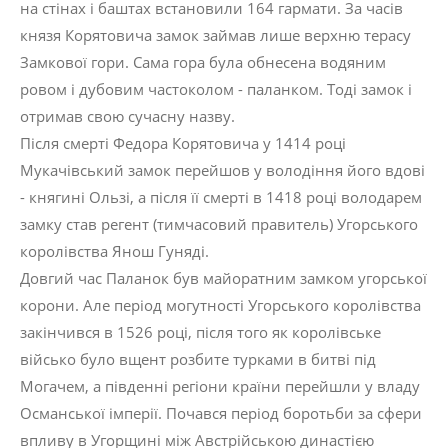
на стінах і баштах встановили 164 гармати. За часів
князя Корятовича замок займав лише верхню терасу
Замкової гори. Сама гора була обнесена водяним
ровом і дубовим частоколом - паланком. Тоді замок і
отримав свою сучасну назву.
Після смерті Федора Корятовича у 1414 році
Мукачівський замок перейшов у володіння його вдові
- княгині Ользі, а після її смерті в 1418 році володарем
замку став регент (тимчасовий правитель) Угорського
королівства Янош Гуняді.
Довгий час Паланок був майоратним замком угорської
корони. Але період могутності Угорського королівства
закінчився в 1526 році, після того як королівське
військо було вщент розбите турками в битві під
Могачем, а південні регіони країни перейшли у владу
Османської імперії. Почався період боротьби за сфери
впливу в Угорщині між Австрійською династією