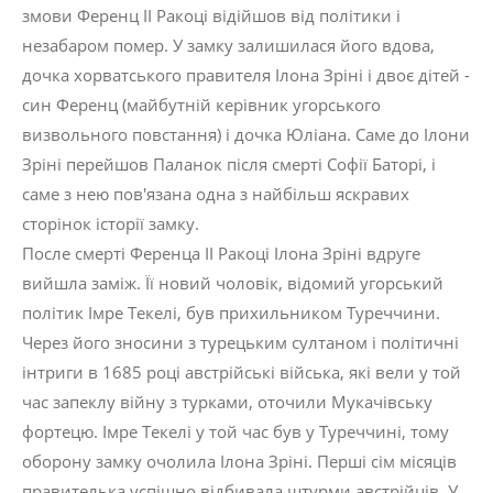
змови Ференц ІІ Ракоці відійшов від політики і
незабаром помер. У замку залишилася його вдова,
дочка хорватського правителя Ілона Зріні і двоє дітей -
син Ференц (майбутній керівник угорського
визвольного повстання) і дочка Юліана. Саме до Ілони
Зріні перейшов Паланок після смерті Софії Баторі, і
саме з нею пов'язана одна з найбільш яскравих
сторінок історії замку.
После смерті Ференца ІІ Ракоці Ілона Зріні вдруге
вийшла заміж. Її новий чоловік, відомий угорський
політик Імре Текелі, був прихильником Туреччини.
Через його зносини з турецьким султаном і політичні
інтриги в 1685 році австрійські війська, які вели у той
час запеклу війну з турками, оточили Мукачівську
фортецю. Імре Текелі у той час був у Туреччині, тому
оборону замку очолила Ілона Зріні. Перші сім місяців
правителька успішно відбивала штурми австрійців. У