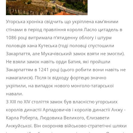
Угорська хроніка свідчить що укріплена кам'яними
стінами в період правління короля Ласло цитадель в
1086 році витримала п'ятиденну облогу і штурм
половців хана Кутеська (тоді половці спустошили
Закарпаття, але Мукачівський замок взяти не змогли).
Не взяли замок навіть орди Батия, які пройшли
Закарпаттям в 1241 році (цього робити вони навіть не
намагалися). Після їх відходу фортецю значно
укріпили, на випадок нового монголо-татарської
навали.
З ХІІІ по ХІV століття замок був власністю угорських
королів династії Арпадовичів і королів династії Анжу -
Карла Роберта, Людовика Великого, Єлизавети
Анжуйської. Він охороняв військово-стратегічні шляхи