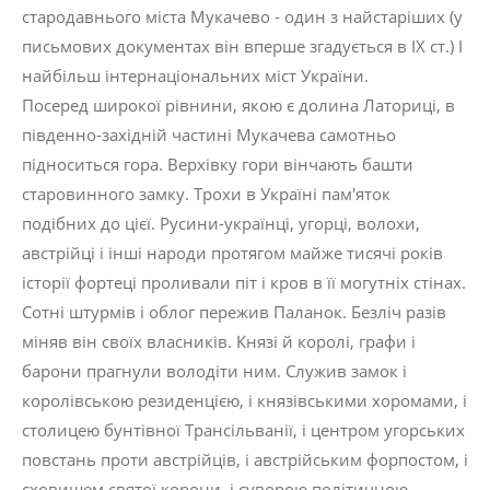
стародавнього міста Мукачево - один з найстаріших (у
письмових документах він вперше згадується в ІХ ст.) І
найбільш інтернаціональних міст України.
Посеред широкої рівнини, якою є долина Латориці, в
південно-західній частині Мукачева самотньо
підноситься гора. Верхівку гори вінчають башти
старовинного замку. Трохи в Україні пам'яток
подібних до цієї. Русини-українці, угорці, волохи,
австрійці і інші народи протягом майже тисячі років
історії фортеці проливали піт і кров в її могутніх стінах.
Сотні штурмів і облог пережив Паланок. Безліч разів
міняв він своїх власників. Князі й королі, графи і
барони прагнули володіти ним. Служив замок і
королівською резиденцією, і князівськими хоромами, і
столицею бунтівної Трансільванії, і центром угорських
повстань проти австрійців, і австрійським форпостом, і
сховищем святої корони, і суворою політичною