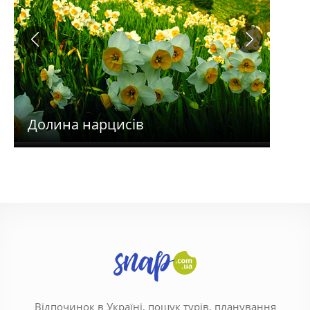
Долина нарцисів
Гор
Відпочинок в Україні, пошук турів, планування