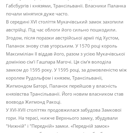
Габсбургів і князями, Трансільванії. Власники Паланка
почали мінятися дуже часто.
В середині XVI століття Мукачівський замок захопили
австрійці. Під час облоги його сильно пошкодили.
Згодом, після поразки австрійської армії під Хустом,
Паланок знову став угорським. У 1570 році король
Максиміліан ІІ віддав його, разом з усією Мукачівської
домінією сім'ї Гашпара Магочі. Ця сім'я володіла
замком до 1595 року. У 1595 році, за домовленістю між
королем Рудольфом і князем, Трансільванії,
Жигмондом Баторі, Паланок перейшов у власність
князівства Трансільванії. Його новим власником став
воєвода Жигмонд Ракоці.
У XVI-XVII століттях продовжилася забудова Замкової
гори. На терасі, нижче Верхнього замку, збудували
"Нижній" і "Передній» замки. «Передній замок»