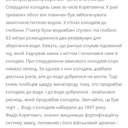
Спорудили колодязь саме за часів Корятовича. У разі
тривалих облог він повинен був забезпечувати
захисників питною водою. У стінах колодязя до
глибини 71метр були видовбані ступені. На глибині
83 метри розміщувалися два резервуари для
зберігання води. Кажуть, що раніше існував підземний
хід, який з'єднував замок з містом і починався саме в
колодязі. Про спорудження замкового колодязя існує
немало легенд. За однією з них колодязь довбали
декілька років, але до води добратися не могли. Тоді
князь пообіцяв щедру винагороду тому, хто продовбає
колодязь до води. І до води добралися - знайшовся
умілець, який продовбав колодязь. Звичайно, це був
чорт ... Воду з колодязя набирали до 1897 року.
Федір Корятович, значно зміцнивши фортифікаційну
систему замку, поповнив і його військовий арсенал -