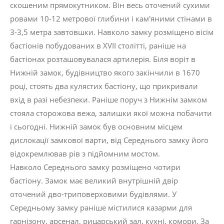
скошеним прямокутником. Він весь оточений сухими
ровами 10-12 метрової глибини і кам'яними стінами в
3-3,5 метра завтовшки. Навколо замку розміщено вісім
бастіонів побудованих в XVII столітті, раніше на
бастіонах розташовувалася артилерія. Біля воріт в
Нижній замок, будівництво якого закінчили в 1670
році, стоять два кулястих бастіону, що прикривали
вхід в разі небезпеки. Раніше поруч з Нижнім замком
стояла сторожова вежа, залишки якої можна побачити
і сьогодні. Нижній замок був основним місцем
дислокації замкової варти, від Середнього замку його
відокремлював рів з підйомним мостом.
Навколо Середнього замку розміщено чотири
бастіону. Замок має великий внутрішній двір
оточений дво-триповерховими будівлями. У
Середньому замку раніше містилися казарми для
гарнізону, арсенал, рицарський зал, кухні, комори. За