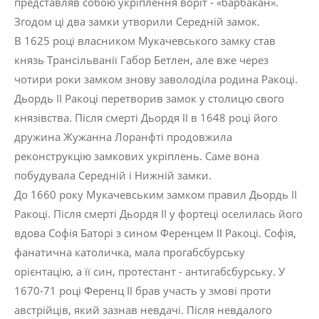
представляв собою укріплення воріт - «барбакан».
Згодом ці два замки утворили Середній замок.
В 1625 році власником Мукачевського замку став
князь Трансільванії Габор Бетлен, але вже через
чотири роки замком знову заволоділа родина Ракоці.
Дьордь ІІ Ракоці перетворив замок у столицю свого
князівства. Після смерті Дьордя II в 1648 році його
дружина Жужанна Лоранфті продовжила
реконструкцію замкових укріплень. Саме вона
побудувала Середній і Нижній замки.
До 1660 року Мукачевським замком правил Дьордь ІІ
Ракоці. Після смерті Дьордя ІІ у фортеці оселилась його
вдова Софія Баторі з сином Ференцем ІІ Ракоці. Софія,
фанатична католичка, мала прогабсбурську
орієнтацію, а її син, протестант - антигабсбурську. У
1670-71 році Ференц ІІ брав участь у змові проти
австрійців, який зазнав невдачі. Після невдалого