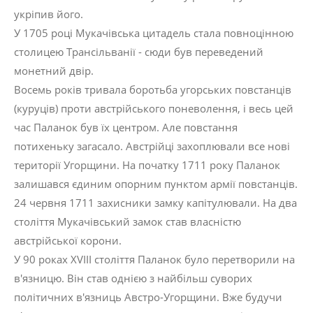
укріпив його.
У 1705 році Мукачівська цитадель стала повноцінною
столицею Трансільванії - сюди був переведений
монетний двір.
Восемь років тривала боротьба угорських повстанців
(куруців) проти австрійського поневолення, і весь цей
час Паланок був їх центром. Але повстання
потихеньку загасало. Австрійці захоплювали все нові
території Угорщини. На початку 1711 року Паланок
залишався єдиним опорним пунктом армії повстанців.
24 червня 1711 захисники замку капітулювали. На два
століття Мукачівський замок став власністю
австрійської корони.
У 90 роках XVIII століття Паланок було перетворили на
в'язницю. Він став однією з найбільш суворих
політичних в'язниць Австро-Угорщини. Вже будучи