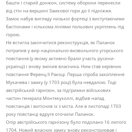
башти і старий донжон, систему оборони перенесли
від стін на вершині Замкової гори до її підніжжя.
Замок набув вигляду низької фортеці з виступаючими
бастіонами і кількома лініями польових укріплень під
горою.
Не встигла закінчитися реконструкція, як Паланок
потрапив у вир національно-визвольного угорського
повстання (у якому активно брали участь русини-
українці) і знову змінив власника. Ним став керівник
повстання Ференц ІІ Ракоці. Перша спроба захоплення
Мукачева і замку (у 1703 році) була невдалою. Тоді
австрійський гарнізон, за підтримки військових
частин генерала Монтекуколлі, відбив напад
повстанців і витіснив їх з міста. Але в листопаді 1703
року повстанці вдруге оточили Паланок.
Опір австрійського гарнізону було подолано 16 лютого
1704. Новий власник замку знову реконструював і