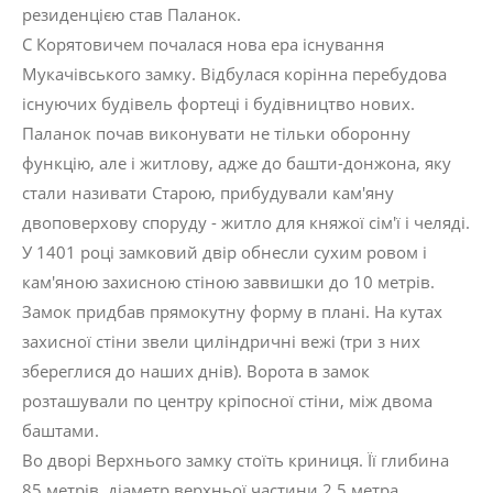
резиденцією став Паланок.
С Корятовичем почалася нова ера існування
Мукачівського замку. Відбулася корінна перебудова
існуючих будівель фортеці і будівництво нових.
Паланок почав виконувати не тільки оборонну
функцію, але і житлову, адже до башти-донжона, яку
стали називати Старою, прибудували кам'яну
двоповерхову споруду - житло для княжої сім'ї і челяді.
У 1401 році замковий двір обнесли сухим ровом і
кам'яною захисною стіною заввишки до 10 метрів.
Замок придбав прямокутну форму в плані. На кутах
захисної стіни звели циліндричні вежі (три з них
збереглися до наших днів). Ворота в замок
розташували по центру кріпосної стіни, між двома
баштами.
Во дворі Верхнього замку стоїть криниця. Її глибина
85 метрів, діаметр верхньої частини 2,5 метра.