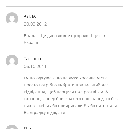
АЛЛА
20.03.2012
Вражає. Це диво дивне природи. І це є в
Україні!!!
Танюша
06.10.2011
І я погоджуюсь, що це дуже красиве місце,
просто потрібно вибрати правильний час
відвідання, щоб нарциси вже розквітли. А
охоронці - це добре, знаючи наш народ, то без
них всі квіти або повиривали б, або витоптали.
Всім раджу відвідати
Гість