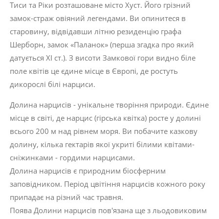
Тиси та Ріки розташоване місто Хуст. Його грізний
замок-страж овіяний легендами. Ви опинитеся в
старовину, відвідавши літню резиденцію графа
Шерборн, замок «Паланок» (перша згадка про який
датується ХІ ст.). З висоти Замкової гори видно біле
поле квітів це єдине місце в Європі, де ростуть
дикорослі білі нарциси.
Долина нарцисів - унікальне творіння природи. Єдине
місце в світі, де нарцис (гірська квітка) росте у долині
всього 200 м над рівнем моря. Ви побачите казкову
долину, кілька гектарів якої укриті білими квітами-
сніжинками - гордими нарцисами.
Долина нарцисів є природним біосферним
заповідником. Період цвітіння нарцисів кожного року
припадає на різний час травня.
Поява Долини нарцисів пов'язана ще з льодовиковим