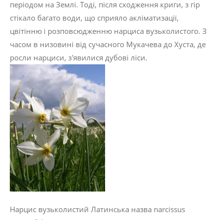
періодом на Землі. Тоді, після сходження криги, з гір
стікало багато води, що сприяло акліматизації,
цвітінню і розповсюдженню нарциса вузьколистого. З
часом в низовині від сучасного Мукачева до Хуста, де
росли нарциси, з'явилися дубові ліси.
Нарцис вузьколистий Латинська назва narcissus