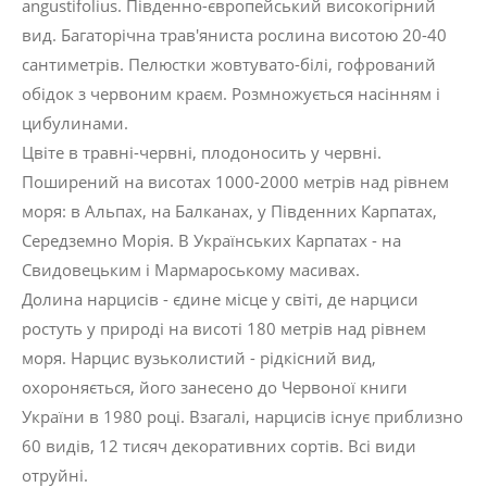
angustifolius. Південно-європейський високогірний
вид. Багаторічна трав'яниста рослина висотою 20-40
сантиметрів. Пелюстки жовтувато-білі, гофрований
обідок з червоним краєм. Розмножується насінням і
цибулинами.
Цвіте в травні-червні, плодоносить у червні.
Поширений на висотах 1000-2000 метрів над рівнем
моря: в Альпах, на Балканах, у Південних Карпатах,
Середземно Морія. В Українських Карпатах - на
Свидовецьким і Мармароському масивах.
Долина нарцисів - єдине місце у світі, де нарциси
ростуть у природі на висоті 180 метрів над рівнем
моря. Нарцис вузьколистий - рідкісний вид,
охороняється, його занесено до Червоної книги
України в 1980 році. Взагалі, нарцисів існує приблизно
60 видів, 12 тисяч декоративних сортів. Всі види
отруйні.