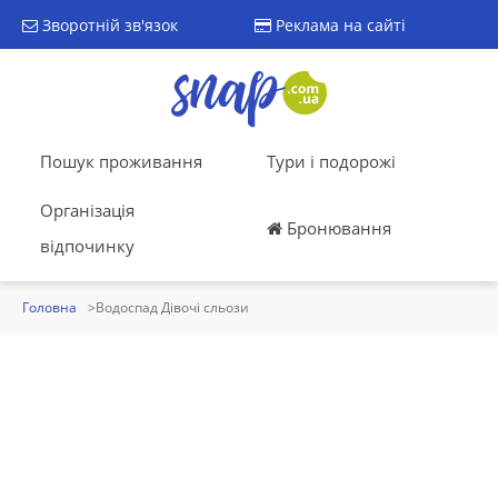
Зворотній зв'язок
Реклама на сайті
Пошук проживання
Тури і подорожі
Організація
Бронювання
відпочинку
Головна
Водоспад Дівочі сльози