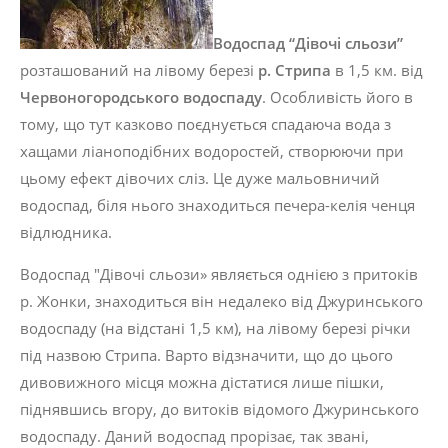
Водоспад “Дівочі сльози”
розташований на лівому березі
р. Стрипа
в 1,5 км. від
Червоногородського водоспаду
. Особливість його в
тому, що тут казково поєднується спадаюча вода з
хащами ліаноподібних водоростей, створюючи при
цьому ефект дівочих сліз. Це дуже мальовничий
водоспад, біля нього знаходиться печера-келія ченця
відлюдника.
Водоспад "Дівочі сльози» являється однією з притоків
р. Жонки, знаходиться він недалеко від Джуринського
водоспаду (на відстані 1,5 км), на лівому березі річки
під назвою Стрипа. Варто відзначити, що до цього
дивовижного місця можна дістатися лише пішки,
піднявшись вгору, до витоків відомого Джуринського
водоспаду. Даний водоспад прорізає, так звані,