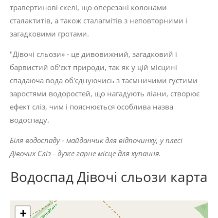
травертинові скелі, що оперезані колонами
сталактитів, а також сталагмітів з неповторними і
загадковими гротами.
"Дівочі сльози» - це дивовижний, загадковий і
барвистий об'єкт природи, так як у цій місцині
спадаюча вода об'єднуючись з таємничими густими
заростями водоростей, що нагадують ліани, створює
ефект сліз, чим і пояснюється особлива назва
водоспаду.
Біля водоспаду - майданчик для відпочинку, у плесі
Дівочих Сліз - дуже гарне місце для купання.
Водоспад Дівочі сльози карта
+