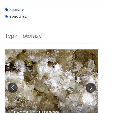
Карпати
водоспад
Тури поблизу
Печера Кришталева