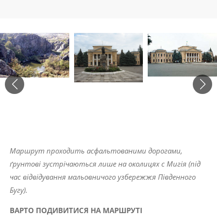
Маршрут
проходить
асфальтованими
дорогами
,
ґрунтові
зустрічаються
лише
на
околицях
с
Мигія
(
під
час
відвідування
мальовничого
узбережжя
Південного
Бугу
).
ВАРТО ПОДИВИТИСЯ НА МАРШРУТІ