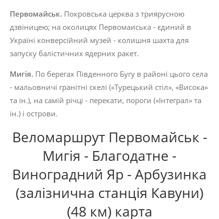
Первомайськ
.
Покровська церква з триярусною
дзвіницею; на околицях Первомаиська - єдиний
в
Україні конверсійний музей - колишня шахта для
запуску балістичних ядерних ракет.
Мигія
.
По берегах Південного Бугу в районі цього села
- мальовничі гранітні скелі («Турецький стіл», «Висока»
та ін.), на самій річці - перекати, пороги («Інтеграл» та
ін.) і острови.
Веломаршрут Первомайськ -
Мигія - Благодатне -
Виноградний Яр - Арбузинка
(залізнична станція Кавуни)
(48 км) карта