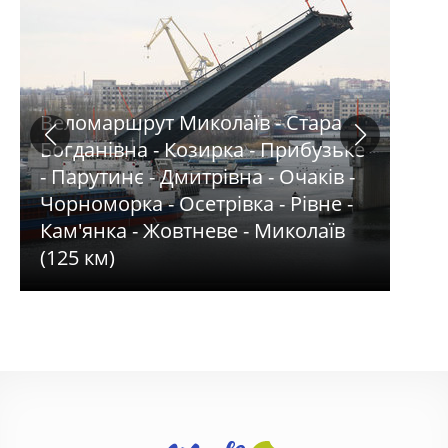
Веломаршрут Миколаїв - Стара
Богданівна - Козирка - Прибузьке
- Парутинє - Дмитрівна - Очаків -
Чорноморка - Осетрівка - Рівне -
Кам'янка - Жовтневе - Миколаїв
(125 км)
Дай