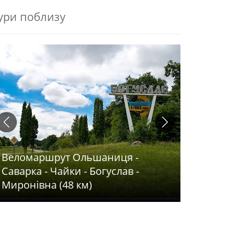
ури поблизу
Веломар
Вишеньк
Дівички
Веломаршрут Ольшаниця -
Хмельни
Саварка - Чайки - Богуслав -
Переясл
Миронівна (48 км)
станція