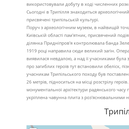
використовували добуту в ході численних розк
Сьогодні в Трипілля знаходиться археологічний
присвячені трипільській культурі.
Поруч з археологічним музеєм, в найвищій точ
Київській області пам'ятник, присвячений подія
ділянка Придніпров'я контролювала банда Зелен
1919 році направила сюди великий загін. Опера
виявилася невдалою, а над її учасниками була з
про загиблих героїв тут встановили обеліск, 
учасникам Трипільського походу був поставлени
26 метрів, підноситься на місці розстрілу герої
монументальної архітектури радянського часу п
укріплена чавунна плита з роз'яснювальними н
Трипі