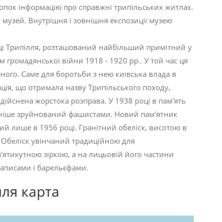
опок інформацію про справжні трипільських житлах.
 музей. Внутрішня і зовнішня експозиції музею
ці Трипілля, розташований найбільший примітний у
м громадянської війни 1918 - 1920 рр.. У той час ця
ого. Саме для боротьби з нею київська влада в
ція, що отримала назву Трипільського походу,
дійснена жорстока розправа. У 1938 році в пам'ять
пізніше зруйнований фашистами. Новий пам'ятник
й лише в 1956 році. Гранітний обеліск, висотою в
в. Обеліск увінчаний традиційною для
'ятикутною зіркою, а на лицьовій його частини
аписами і барельєфами.
лля карта