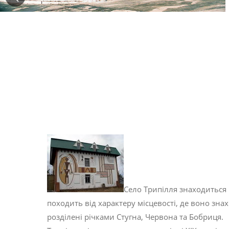
Село Трипілля знаходиться 
походить від характеру місцевості, де воно зна
розділені річками Стугна, Червона та Бобриця.