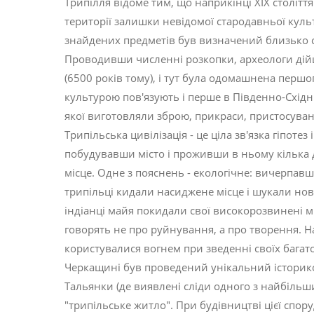
Трипілля відоме тим, що наприкінці XIX столітт
території залишки невідомої стародавньої культ
знайдених предметів був визначений близько с
Проводивши численні розкопки, археологи дій
(6500 років тому), і тут була одомашнена першог
культурою пов'язують і перше в Південно-Східні
якої виготовляли зброю, прикраси, пристосуван
Трипільська цивілізація - це ціла зв'язка гіпотез
побудувавши місто і проживши в ньому кілька д
місце. Одне з пояснень - екологічне: вичерпав
трипільці кидали насиджене місце і шукали но
індіанці майя покидали свої високорозвинені міс
говорять не про руйнування, а про творення. На
користувалися вогнем при зведенні своїх багат
Черкащині був проведений унікальний історико
Тальянки (де виявлені сліди одного з найбільши
"трипільське житло". При будівництві цієї спору