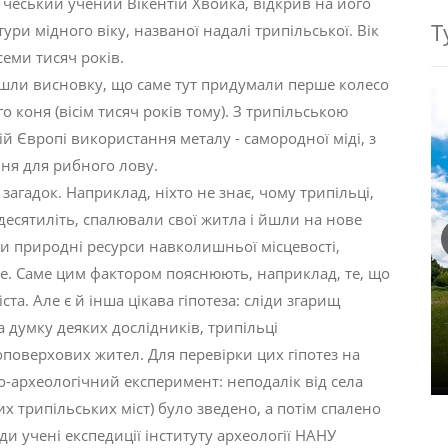
я чеський учений Вікентій Хвойка, відкрив на його
Т
ури мідного віку, названої надалі трипільської. Вік
еми тисяч років.
шли висновку, що саме тут придумали перше колесо
о коня (вісім тисяч років тому). З трипільською
й Європі використання металу - самородної міді, з
ня для рибного лову.
 і загадок. Наприклад, ніхто не знає, чому трипільці,
есятиліть, спалювали свої житла і йшли на нове
ши природні ресурси навколишньої місцевості,
ве. Саме цим фактором пояснюють, наприклад, те, що
та. Але є й інша цікава гіпотеза: сліди згарищ
 думку деяких дослідників, трипільці
оповерхових жител. Для перевірки цих гіпотез на
-археологічний експеримент: неподалік від села
х трипільських міст) було зведено, а потім спалено
ди учені експедиції інституту археології НАНУ