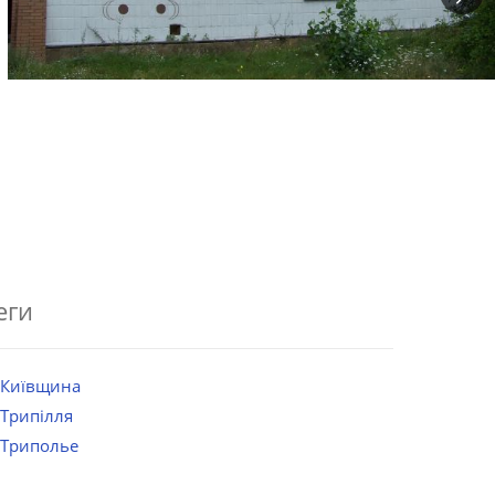
еги
Київщина
Трипілля
Триполье