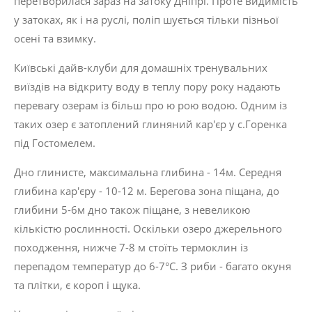
перетворилася зараз на затоку Дніпрі. Проте видимість
у затоках, як і на руслі, поліп шується тільки пізньої
осені та взимку.
Київські дайв-клуби для домашніх тренувальних
виїздів на відкриту воду в теплу пору року надають
перевагу озерам із більш про ю рою водою. Одним із
таких озер є затоплений глиняний
кар'єр у с.Горенка
під Гостомелем.
Дно глинисте, максимальна глибина - 14м. Середня
глибина кар'єру - 10-12 м. Берегова зона піщана, до
глибини 5-6м дно також піщане, з невеликою
кількістю рослинності. Оскільки озеро джерельного
походження, нижче 7-8 м стоїть термоклин із
перепадом температур до 6-7°С. З риби - багато окуня
та плітки, є короп і щука.