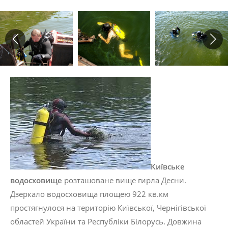
Київське
водосховище
розташоване вище гирла Десни.
Дзеркало водосховища площею 922 кв.км
простягнулося на територію Київ­ської, Чернігівської
областей України та Респу­бліки Білорусь. Довжина