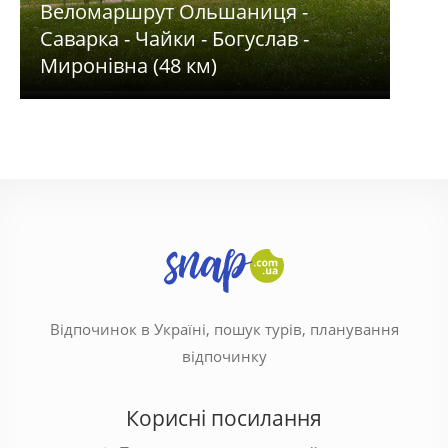
Веломаршрут Ольшаниця -
Хме
Саварка - Чайки - Богуслав -
Пер
Миронівна (48 км)
ста
Відпочинок в Україні, пошук турів, планування
відпочинку
Корисні посилання