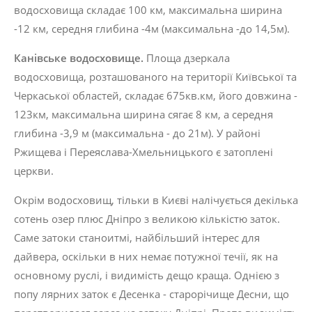
водосховища складає 100 км, максимальна ширина
-12 км, середня глибина -4м (максимальна -до 14,5м).
Канівське
водосховище
.
Площа дзеркала
водосховища, розташованого на території Київської та
Черкаської областей, складає 675кв.км, його довжина -
123км, макси­мальна ширина сягає 8 км, а середня
глибина -3,9 м (максимальна - до 21м). У районі
Ржищева і Переяслава-Хмельницького є зато­плені
церкви.
Окрім водосховищ, тільки в Києві налічу­ється декілька
сотень озер плюс Дніпро з вели­кою кількістю заток.
Саме затоки станоитмі, найбільший інтерес для
дайвера, оскільки в них немає потужної течії, як на
основному руслі, і видимість дещо краща. Однією з
попу лярних заток є Десенка - старорічище Десни, що