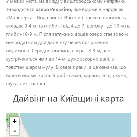
У межах міста, на виїзді у вишгородському напрямку,
знаходиться
озеро
Редькіно
,
яке відоме в народі як
«Міністерка». Вода чиста. Восени і навесні видимість
складає 3-4 м на глибині від 4 до 7, взимку - до 10 м на
глибині 8-9 м. Після затяжних дощів озеро стає зовсім
непридатним для дайвінгу через погіршення
видимості. Середня глибина озера - 8-9 м, але
зустрічаються ями до 14 м, дуже закорчо-вані, з
товстим шаром мулу. В озері є раки, а це означає, що
вода в ньому чиста. З риб - сазан, карась, лящ, окунь,
щука, лин, плітка.
Дайвінг на Київщині карта
+
-