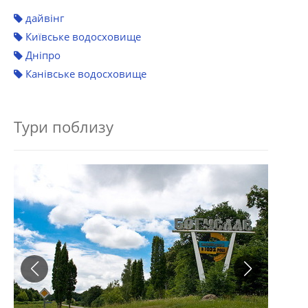
дайвінг
Київське водосховище
Дніпро
Канівське водосховище
Тури поблизу
Вел
Виш
Дів