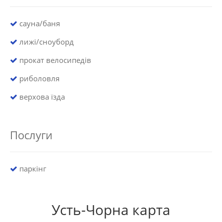
сауна/баня
лижі/сноуборд
прокат велосипедів
риболовля
верхова їзда
Послуги
паркінг
Усть-Чорна карта