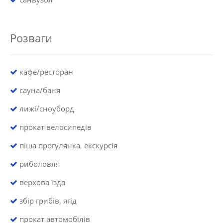
Розваги
кафе/ресторан
сауна/баня
лижі/сноуборд
прокат велосипедів
піша прогулянка, екскурсія
риболовля
верхова їзда
збір грибів, ягід
прокат автомобілів