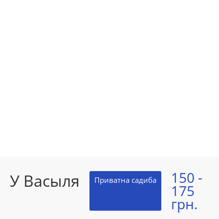
150 -
У Васыля
Приватна садиба
175
грн.