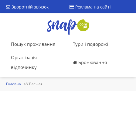
Зворотній зв'язок
Реклама на сайті
Пошук проживання
Тури і подорожі
Організація
Бронювання
відпочинку
Головна
У Васыля