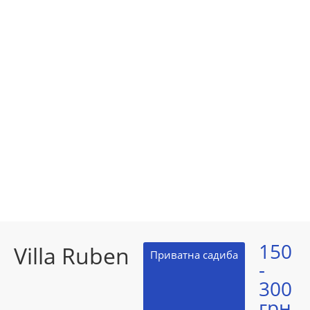
150
Villa Ruben
Приватна садиба
-
300
грн.