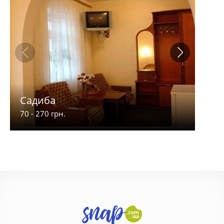
Садиба
4 С
70 - 270 грн.
250 -