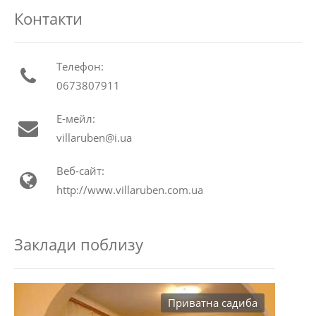
Контакти
Телефон:
0673807911
Е-мейл:
villaruben@i.ua
Веб-сайт:
http://www.villaruben.com.ua
Заклади поблизу
Приватна садиба