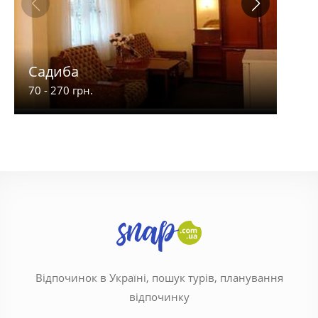
Садиба
4 С
70 - 270 грн.
250 -
Відпочинок в Україні, пошук турів, планування
відпочинку