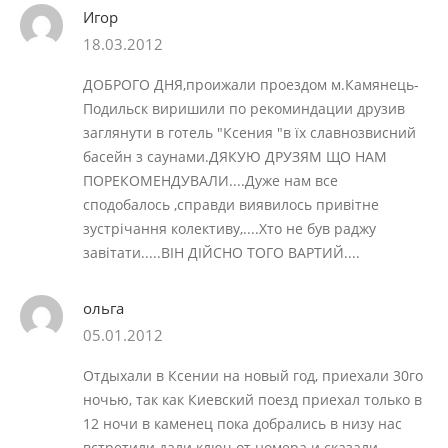
Игор
18.03.2012
ДОБРОГО ДНЯ,проижали проездом м.Камянець-
Подильск виришили по рекоминдации друзив
заглянути в готель "Ксения "в їх славнозвисний
басейн з саунами.ДЯКУЮ ДРУЗЯМ ЩО НАМ
ПОРЕКОМЕНДУВАЛИ....Дуже нам все
сподобалось ,справди виявилось привітне
зустрічання колективу,....Хто не був раджу
завітати.....ВІН ДІЙСНО ТОГО ВАРТИЙ....
ольга
05.01.2012
Отдыхали в Ксении на новый год, приехали 30го
ночью, так как Киевский поезд приехал только в
12 ночи в каменец пока добрались в низу нас
встретили дали ключ от номера и сказали