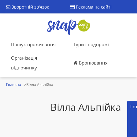
Зворотній зв'язок
Реклама на сайті
Пошук проживання
Тури і подорожі
Організація
Бронювання
відпочинку
Головна
Вілла Альпійка
Вілла Альпійка
Го