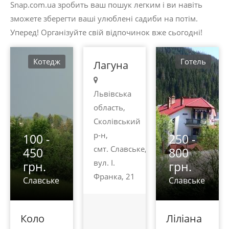
Snap.com.ua зробить ваш пошук легким і ви навіть
грн.
зможете зберегти ваші улюблені садиби на потім.
Славське
Уперед! Організуйте свій відпочинок вже сьогодні!
Котедж
Готель
Лагуна
Львівська
область,
Сколівський
р-н,
100 -
250 -
смт. Славське,
450
800
вул. І.
грн.
грн.
Франка, 21
Славське
Славське
Коло
Ліліана