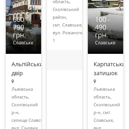
область,
Сколівський
район,
660 -
100 -
смт. Славське,
790
490
вул. Рожаночка,
грн.
грн.
1
Славське
Славське
Альпійський
Карпатськи
двір
затишок
Львівська
Львівська
область,
область,
Сколівський
Сколівський
р-н,
р-н, смт.
селище Славське,
Славське,
вул. Січових
вул.