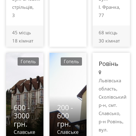
стрільців,
І. Франка,
100 -
3
77
450
грн.
45 місць
68 місць
18 кімнат
30 кімнат
Славське
Готель
Готель
Ровінь
Львівська
область,
Сколівський
р-н, смт.
600 -
200 -
Славсько,
3000
600
р-н Ровінь,
грн.
грн.
вул.
Славське
Славське