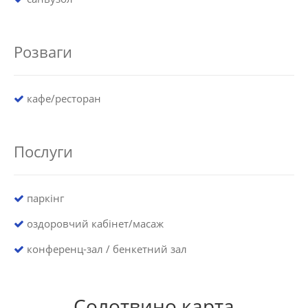
Розваги
кафе/ресторан
Послуги
паркінг
оздоровчий кабінет/масаж
конференц-зал / бенкетний зал
Солотвино карта