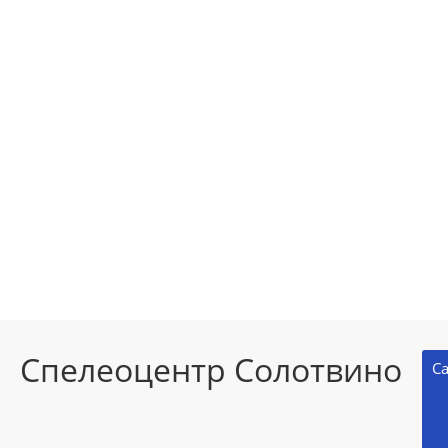
Спелеоцентр Солотвино
С