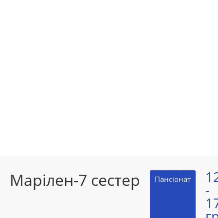
1
Марілен-7 сестер
Пансіонат
-
1
г