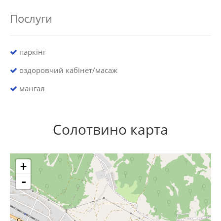
Послуги
паркінг
оздоровчий кабінет/масаж
мангал
Солотвино карта
+
-