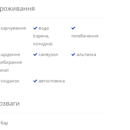
роживання
харчування
вода
(гаряча,
телебачення
холодна)
щоденне
санвузол
альтанка
рибирання
мнат
сніданок
автостоянка
озваги
бар