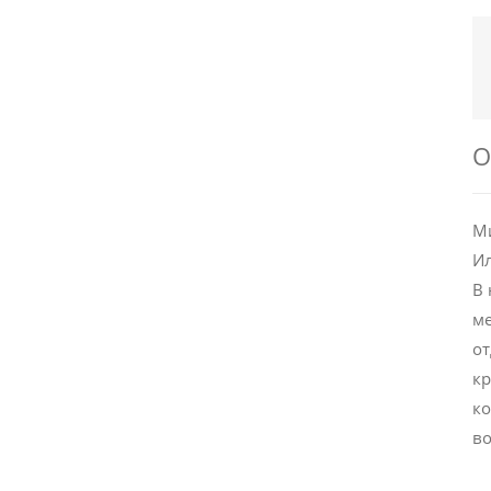
О
Ми
Ил
В 
ме
от
кр
ко
во