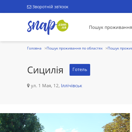
Зворотній зв'язок
Пошук проживання
Головна
Пошук проживання по областях
Пошук прожив
Сицилія
Готель
ул. 1 Мая, 12,
Іллічівськ