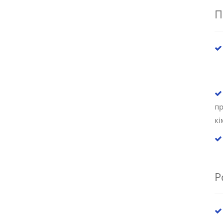
П
п
кі
Р