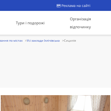
Реклама на сайті
Організація
Тури і подорожі
відпочинку
ання по містах
Усі заклади Іллічівська
Сицилія