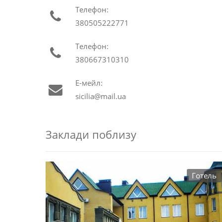
Телефон:
380505222771
Телефон:
380667310310
Е-мейл:
sicilia@mail.ua
Заклади поблизу
Готель