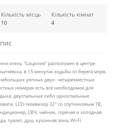
Кількість місць
Кількість кімнат
10
4
пис
ни-отель "Сицилия" расположен в центре
ьичевска, в 15 минутах ходьбы от берега моря.
небольших уютных двух- четырехместных
стных номерах есть все необходимое для
дыха: двуспальные либо односпальные
овати, LCD-телевизор 32" со спутниковым ТВ,
ндиционер, СВЧ, чайник, горячая и холодная
да, туалет, душ, кухонная зона, Wi-Fi.