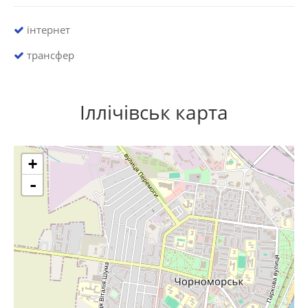
інтернет
трансфер
Іллічівськ карта
+
-