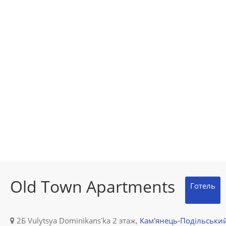
Old Town Apartments
Готель
2Б Vulytsya Dominikansʹka 2 этаж,
Кам'янець-Подільськи