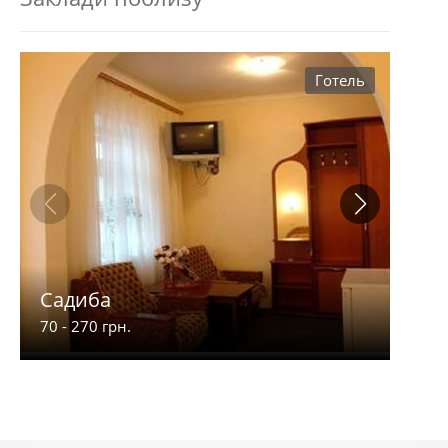
Готель
Садиба
4 С
70 - 270 грн.
250 -