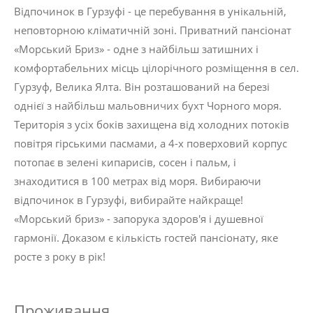
Відпочинок в Гурзуфі - це перебування в унікальній,
неповторною кліматичній зоні. Приватний пансіонат
«Морський Бриз» - одне з найбільш затишних і
комфортабельних місць цілорічного розміщення в сел.
Гурзуф, Велика Ялта. Він розташований на березі
однієї з найбільш мальовничих бухт Чорного моря.
Територія з усіх боків захищена від холодних потоків
повітря гірськими пасмами, а 4-х поверховий корпус
потопає в зелені кипарисів, сосен і пальм, і
знаходитися в 100 метрах від моря. Вибираючи
відпочинок в Гурзуфі, вибирайте найкраще!
«Морський бриз» - запорука здоров'я і душевної
гармонії. Доказом є кількість гостей пансіонату, яке
росте з року в рік!
Проживання