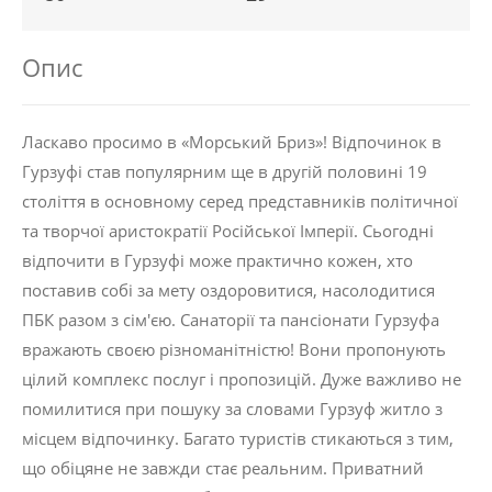
Опис
Ласкаво просимо в «Морський Бриз»! Відпочинок в
Гурзуфі став популярним ще в другій половині 19
століття в основному серед представників політичної
та творчої аристократії Російської Імперії. Сьогодні
відпочити в Гурзуфі може практично кожен, хто
поставив собі за мету оздоровитися, насолодитися
ПБК разом з сім'єю. Санаторії та пансіонати Гурзуфа
вражають своєю різноманітністю! Вони пропонують
цілий комплекс послуг і пропозицій. Дуже важливо не
помилитися при пошуку за словами Гурзуф житло з
місцем відпочинку. Багато туристів стикаються з тим,
що обіцяне не завжди стає реальним. Приватний