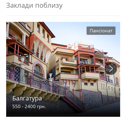
Заклади поблизу
Пансіонат
Балгатура
Кип
550 - 2400 грн.
600 -