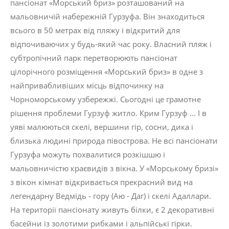
пансіонат «Морський бриз» розташований на
мальовничій набережній Гурзуфа. Він знаходиться
всього в 50 метрах від пляжу і відкритий для
відпочиваючих у будь-який час року. Власний пляж і
субтропічний парк перетворюють пансіонат
цілорічного розміщення «Морський бриз» в одне з
найпривабливіших місць відпочинку на
Чорноморському узбережжі. Сьогодні це грамотне
рішення проблеми Гурзуф житло. Крим Гурзуф ... І в
уяві малюються скелі, вершини гір, сосни, дика і
близька людині природа півострова. Не всі пансіонати
Гурзуфа можуть похвалитися розкішшю і
мальовничістю краєвидів з вікна. У «Морському бризі»
з вікон кімнат відкривається прекрасний вид на
легендарну Ведмідь - гору (Аю - Даг) і скелі Адаллари.
На території пансіонату живуть білки, є 2 декоративні
басейни із золотими рибками і альпійські гірки.