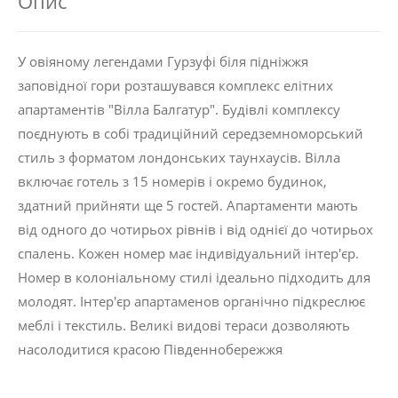
Опис
У овіяному легендами Гурзуфі біля підніжжя
заповідної гори розташувався комплекс елітних
апартаментів "Вілла Балгатур". Будівлі комплексу
поєднують в собі традиційний середземноморський
стиль з форматом лондонських таунхаусів. Вілла
включає готель з 15 номерів і окремо будинок,
здатний прийняти ще 5 гостей. Апартаменти мають
від одного до чотирьох рівнів і від однієї до чотирьох
спалень. Кожен номер має індивідуальний інтер'єр.
Номер в колоніальному стилі ідеально підходить для
молодят. Інтер'єр апартаменов органічно підкреслює
меблі і текстиль. Великі видові тераси дозволяють
насолодитися красою Південнобережжя