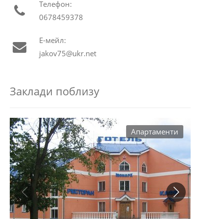
Телефон:
0678459378
Е-мейл:
jakov75@ukr.net
Заклади поблизу
Aпартаменти