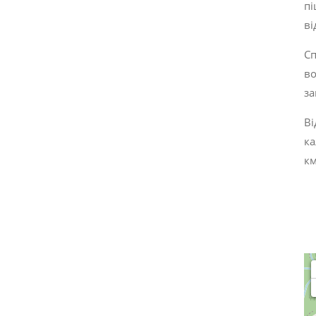
пі
ві
Сп
во
за
Ві
ка
км