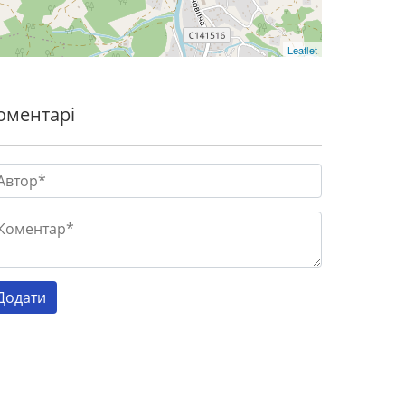
Leaflet
оментарі