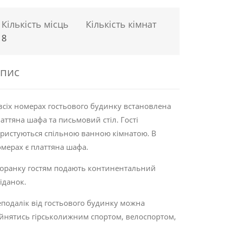
Кількість місць
Кількість кімнат
8
пис
всіх номерах гостьового будинку встановлена
аттяна шафа та письмовий стіл. Гості
ристуються спільною ванною кімнатою. В
мерах є платтяна шафа.
оранку гостям подають континентальний
іданок.
подалік від гостьового будинку можна
йнятись гірськолижним спортом, велоспортом,