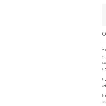
О
У 
пл
ко
но
Щ
сн
Не
за