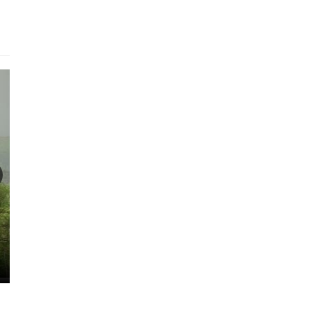
Готель
Ліліана
Альп
250 - 800 грн.
660 - 