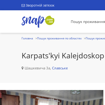
Зворотній зв'язок
Пошук проживання
Головна
Пошук проживання по областях
Пошук прожив
Karpats'kyi Kalejdoskop
Шашкевича 3а,
Славське