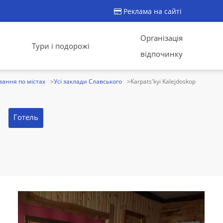
Реклама на сайті
Організація
Тури і подорожі
відпочинку
ання по містах
Усі заклади Славського
Karpats'kyi Kalejdoskop
Готель