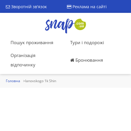
Зворотній зв'язок
Реклама на сайті
Пошук проживання
Тури і подорожі
Організація
Бронювання
відпочинку
Головна
Ianovskogo 1k Shin