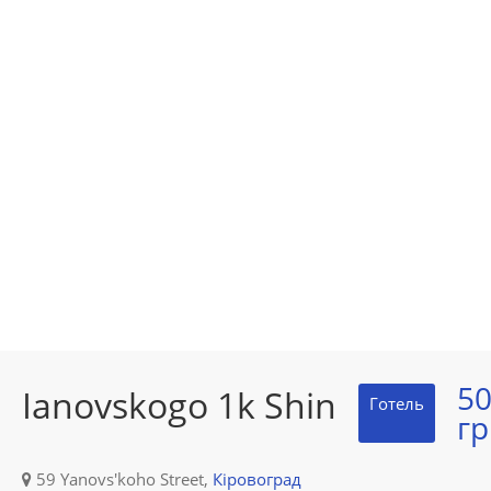
5
Ianovskogo 1k Shin
Готель
гр
59 Yanovs'koho Street,
Кіровоград