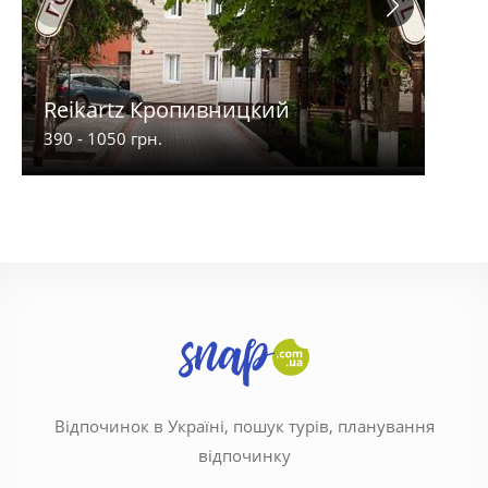
Reikartz Кропивницкий
Дво
390 - 1050 грн.
350 -
Відпочинок в Україні, пошук турів, планування
відпочинку