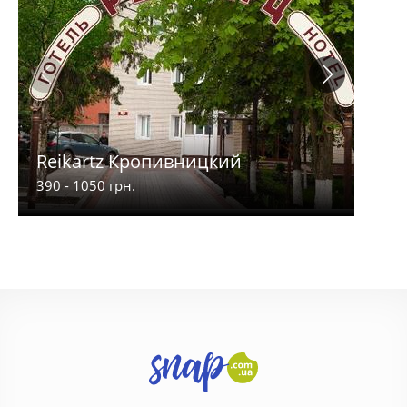
Reikartz Кропивницкий
Дво
390 - 1050 грн.
350 -