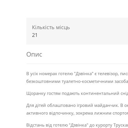
Кількість місць
21
Опис
В усіх номерах готелю "Дзвінка" є телевізор, пи
безкоштовними туалетно-косметичними засобам
Щоранку гостям подають континентальний снід
Для дітей облаштовано ігровий майданчик. В 
активного відпочинку, зокрема лижним спорто
Відстань від готелю "Дзвінка" до курорту Трус