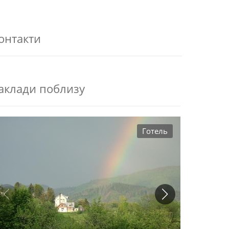
онтакти
аклади поблизу
Готель