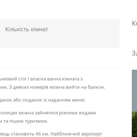
К
Кількість кімнат
З
сьмовий стіл і власна ванна кімната з
и. З деяких номерів можна вийти на балкон.
анок або сніданок із наданням меню.
околицях можна зайнятися різними видами
м та пішим туризмом.
кавець становить 46 км. Найближчий аеропорт