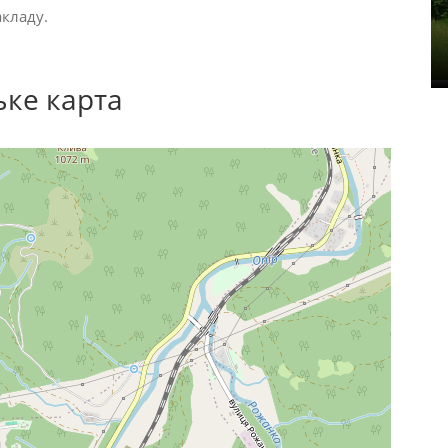
акладу.
ьке карта