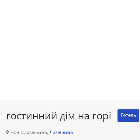
гостинний дім на горі
Готель
Н09 с.лазещина,
Лазещина