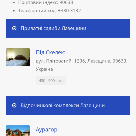
Поштовий індекс: 90633
Телефонний код: +380 3132
Приватні садиби Лазещини
Під Скелею
вул. Плітоватий, 1236, Лазещина, 90633,
Україна
450 - 900 грн.
Відпочинкові комплекси Лазещини
Аурагор