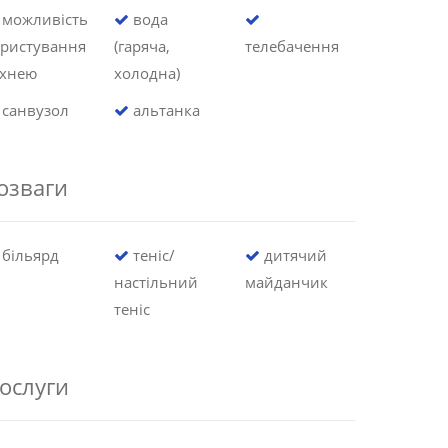
можливість
вода
ористування
(гаряча,
телебачення
ухнею
холодна)
санвузол
альтанка
озваги
більярд
теніс/
дитячий
настільний
майданчик
теніс
ослуги