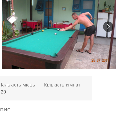
Кількість місць
Кількість кімнат
20
пис