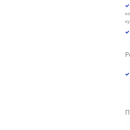
к
к
Р
П