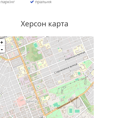
паркінг
пральня
Херсон карта
+
-