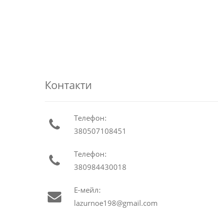
Контакти
Телефон:
380507108451
Телефон:
380984430018
Е-мейл:
lazurnoe198@gmail.com