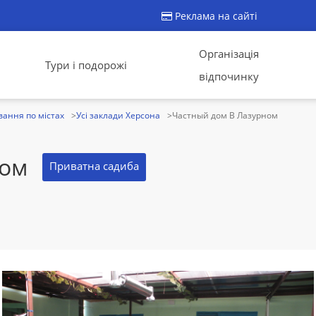
Реклама на сайті
Організація
Тури і подорожі
відпочинку
ання по містах
Усі заклади Херсона
Частный дом В Лазурном
ном
Приватна садиба