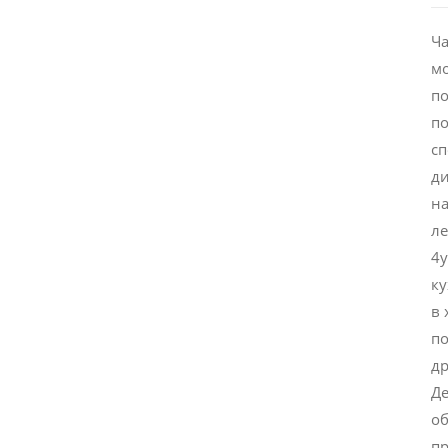
Ча
мо
по
по
с
д
на
ле
4у
ку
в 
по
др
Де
об
пр