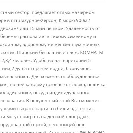
стный сектор предлагает отдых на черном
ре в пгт.Лазурное-Херсон, К морю 900м /
двозим/ или 15 мин пешком. Удаленность от
бережья располагает к тихому семейному и
покойному здоровому не мешает шум ночных
искотек. Широкий бесплатный пляж. КОМНАТЫ
 2,3,4 человек. Удобства на территории 5
тних,2 душа с горячей водой, 6 санузлов,
мывальника . Для хозяек есть оборудованная
хня, на ней каждому газовая конфорка, полочка
холодильнике, посуда индивидуального
льзования. В полуденный зной Вы сможете с
узьями сыграть партию в бильярд, теннис.
ти могут поиграть на детской площадке,
орудованной горкой, песочницей под
исмотром родителей. Авто стоянка, (Wi-Fi ЗОНА