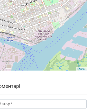
Leaflet
оментарі