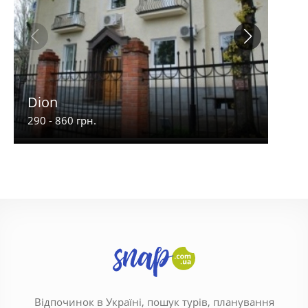
Dion
Джа
290 - 860 грн.
250 -
Відпочинок в Україні, пошук турів, планування