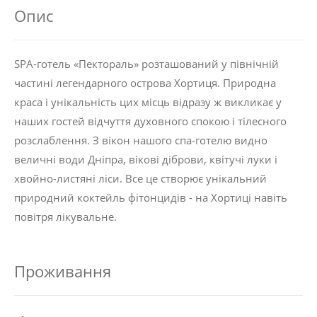
Опис
SPA-готель «Пектораль» розташований у північній
частині легендарного острова Хортиця. Природна
краса і унікальність цих місць відразу ж викликає у
наших гостей відчуття духовного спокою і тілесного
розслаблення. З вікон нашого спа-готелю видно
величні води Дніпра, вікові діброви, квітучі луки і
хвойно-листяні ліси. Все це створює унікальний
природний коктейль фітонцидів - на Хортиці навіть
повітря лікувальне.
Проживання